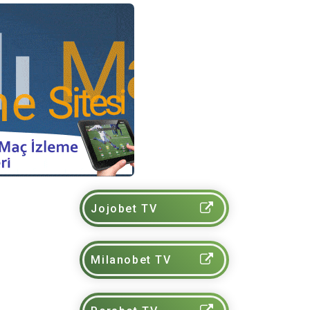
Jojobet TV
Milanobet TV