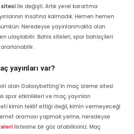
sitesi
ile değişti. Artık yerel karartma
yayınlarının insafına kalmadık. Hemen hemen
k mümkün. Neredeyse yayınlanmakta olan
ulaşılabilir. Bahis siteleri, spor bahisçileri
ararlanabilir.
aç yayınları var?
biri olan Galaxybetting’in maç izleme sitesi
 spor etkinlikleri ve maç yayınları
i kimin teklif ettiği değil, kimin vermeyeceği
internet araması yapmak yerine, neredeyse
eleri
listesine bir göz atabilirsiniz. Maç