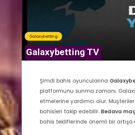
Galaxybetting
Galaxybetting TV
Şimdi bahis oyuncularına
Galaxybe
platformunu sunma zamanı. Galaxybe
etmelerine yardımcı olur. Müşteriler 
bahisleri takip edebilir.
Bedava maç
bahis tekliflerinde önemli bir artış