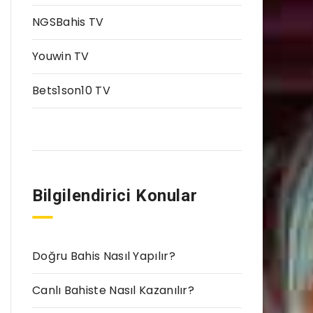
NGSBahis TV
Youwin TV
Bets1son10 TV
Bilgilendirici Konular
Doğru Bahis Nasıl Yapılır?
Canlı Bahiste Nasıl Kazanılır?