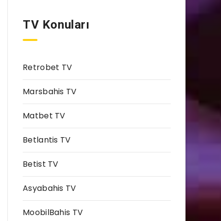
TV Konuları
Retrobet TV
Marsbahis TV
Matbet TV
Betlantis TV
Betist TV
Asyabahis TV
MoobilBahis TV