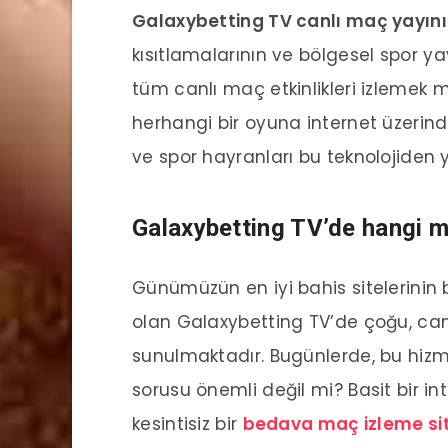
Galaxybetting TV canlı maç yayını 
kısıtlamalarının ve bölgesel spor 
tüm canlı maç etkinlikleri izleme
herhangi bir oyuna internet üzerinden 
ve spor hayranları bu teknolojiden y
Galaxybetting TV’de hangi m
Günümüzün en iyi bahis sitelerinin 
olan Galaxybetting TV’de çoğu, canlı
sunulmaktadır. Bugünlerde, bu hizmet
sorusu önemli değil mi? Basit bir 
kesintisiz bir
bedava maç izleme sit