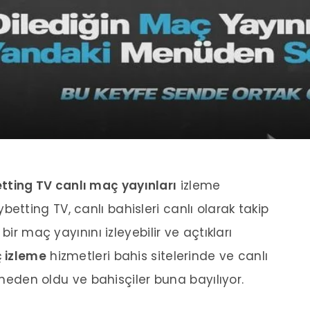
tting TV canlı maç yayınları
izleme
tting TV, canlı bahisleri canlı olarak takip
bir maç yayınını izleyebilir ve açtıkları
 izleme
hizmetleri bahis sitelerinde ve canlı
a neden oldu ve bahisçiler buna bayılıyor.