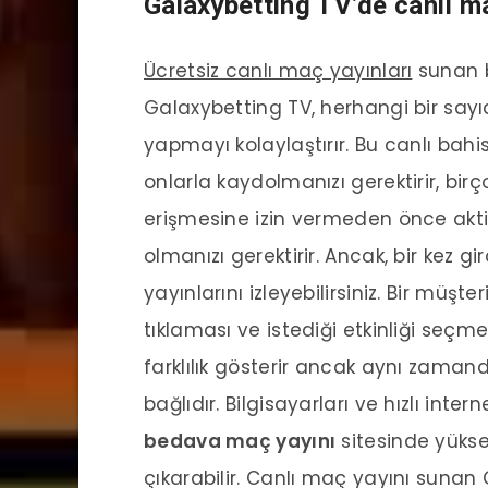
Galaxybetting TV’de canlı maç
Ücretsiz canlı maç yayınları
sunan b
Galaxybetting TV, herhangi bir say
yapmayı kolaylaştırır. Bu canlı bahis
onlarla kaydolmanızı gerektirir, bi
erişmesine izin vermeden önce akti
olmanızı gerektirir. Ancak, bir kez 
yayınlarını izleyebilirsiniz. Bir mü
tıklaması ve istediği etkinliği seçmes
farklılık gösterir ancak aynı zamand
bağlıdır. Bilgisayarları ve hızlı inter
bedava maç yayını
sitesinde yükse
çıkarabilir. Canlı maç yayını sunan