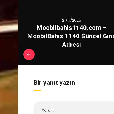
21/11/2025
Moobilbahis1140.com –
MoobilBahis 1140 Güncel Giri
Adresi
Bir yanıt yazın