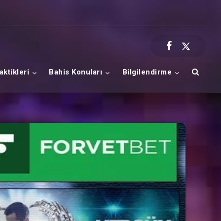
aktikleri
Bahis Konuları
Bilgilendirme