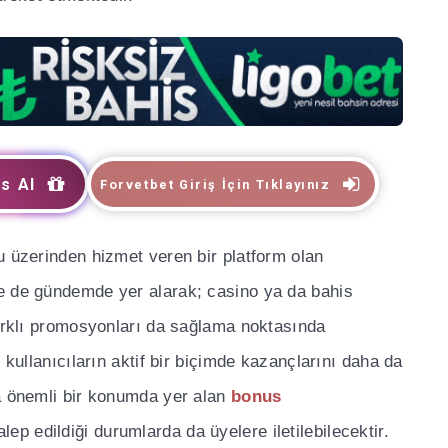
s Al
Forvetbet Giriş İçin Tıklayınız
u üzerinden hizmet veren bir platform olan
e de gündemde yer alarak; casino ya da bahis
farklı promosyonları da sağlama noktasında
 kullanıcıların aktif bir biçimde kazançlarını daha da
da önemli bir konumda yer alan
bonus
alep edildiği durumlarda da üyelere iletilebilecektir.