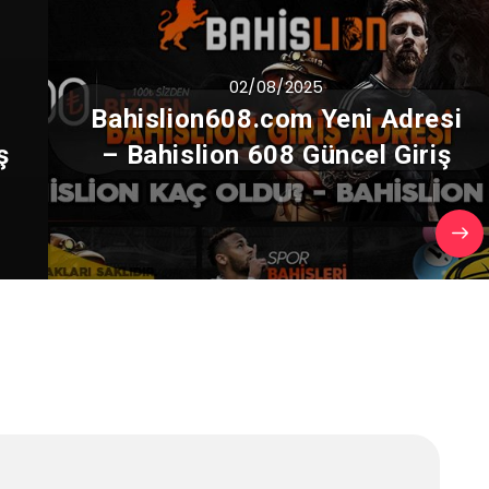
02/08/2025
Bahislion608.com Yeni Adresi
ş
– Bahislion 608 Güncel Giriş