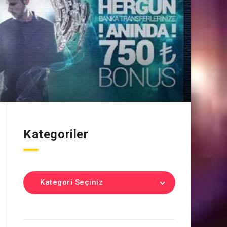
Kategoriler
Kategori Seçiniz