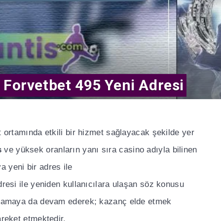
 Forvetbet 495 Yeni Adresi
t ortamında etkili bir hizmet sağlayacak şekilde yer
s
ve yüksek oranların yanı sıra casino adıyla bilinen
 yeni bir adres ile
resi ile yeniden kullanıcılara ulaşan söz konusu
ağlamaya da devam ederek; kazanç elde etmek
areket etmektedir.