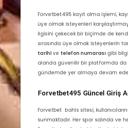
Forvetbet495 kayıt olma işlemi, kayı
üye olmak isteyenleri karşılaştırma
ilgisini çekecek bir biçimde de kend
sırasında üye olmak isteyenlerin ta
tarihi
ve
telefon numarası
gibi bilg
alanda güvenilir bir platformda da
gündemde yer almaya devam edec
Forvetbet495 Güncel Giriş A
Forvetbet bahis sitesi, kullanıcıla
sunmaktadır. Her spor salında ve h