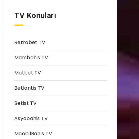
TV Konuları
Retrobet TV
Marsbahis TV
Matbet TV
Betlantis TV
Betist TV
Asyabahis TV
MoobilBahis TV