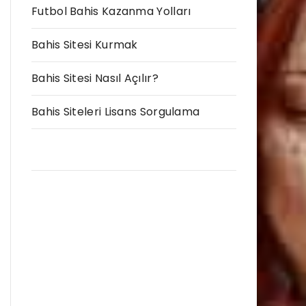
Futbol Bahis Kazanma Yolları
Bahis Sitesi Kurmak
Bahis Sitesi Nasıl Açılır?
Bahis Siteleri Lisans Sorgulama