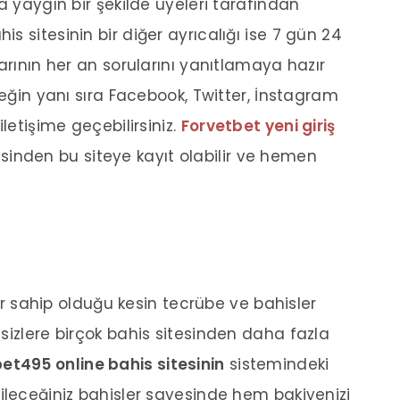
a yaygın bir şekilde üyeleri tarafından
is sitesinin bir diğer ayrıcalığı ise 7 gün 24
arının her an sorularını yanıtlamaya hazır
teğin yanı sıra Facebook, Twitter, İnstagram
letişime geçebilirsiniz.
Forvetbet yeni giriş
inden bu siteye kayıt olabilir ve hemen
dır sahip olduğu kesin tecrübe ve bahisler
sizlere birçok bahis sitesinden daha fazla
et495 online bahis sitesinin
sistemindeki
ileceğiniz bahisler sayesinde hem bakiyenizi