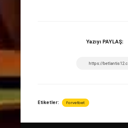
Yazıyı PAYLAŞ:
Etiketler:
Forvetbet