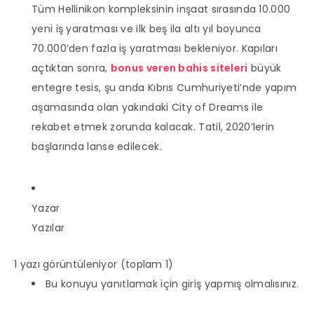
Tüm Hellinikon kompleksinin inşaat sırasında 10.000
yeni iş yaratması ve ilk beş ila altı yıl boyunca
70.000’den fazla iş yaratması bekleniyor. Kapıları
açtıktan sonra,
bonus veren bahis siteleri
büyük
entegre tesis, şu anda Kıbrıs Cumhuriyeti’nde yapım
aşamasında olan yakındaki City of Dreams ile
rekabet etmek zorunda kalacak. Tatil, 2020’lerin
başlarında lanse edilecek.
Yazar
Yazılar
1 yazı görüntüleniyor (toplam 1)
Bu konuyu yanıtlamak için giriş yapmış olmalısınız.