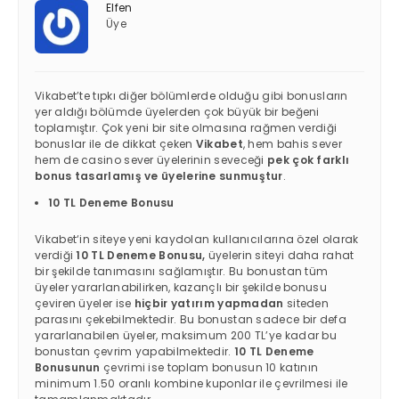
Elfen
Üye
Vikabet’te tıpkı diğer bölümlerde olduğu gibi bonusların
yer aldığı bölümde üyelerden çok büyük bir beğeni
toplamıştır. Çok yeni bir site olmasına rağmen verdiği
bonuslar ile de dikkat çeken
Vikabet
, hem bahis sever
hem de casino sever üyelerinin seveceği
pek çok farklı
bonus tasarlamış ve üyelerine sunmuştur
.
10 TL Deneme Bonusu
Vikabet‘in siteye yeni kaydolan kullanıcılarına özel olarak
verdiği
10 TL Deneme Bonusu,
üyelerin siteyi daha rahat
bir şekilde tanımasını sağlamıştır. Bu bonustan tüm
üyeler yararlanabilirken, kazançlı bir şekilde bonusu
çeviren üyeler ise
hiçbir yatırım yapmadan
siteden
parasını çekebilmektedir. Bu bonustan sadece bir defa
yararlanabilen üyeler, maksimum 200 TL’ye kadar bu
bonustan çevrim yapabilmektedir.
10 TL Deneme
Bonusunun
çevrimi ise toplam bonusun 10 katının
minimum 1.50 oranlı kombine kuponlar ile çevrilmesi ile