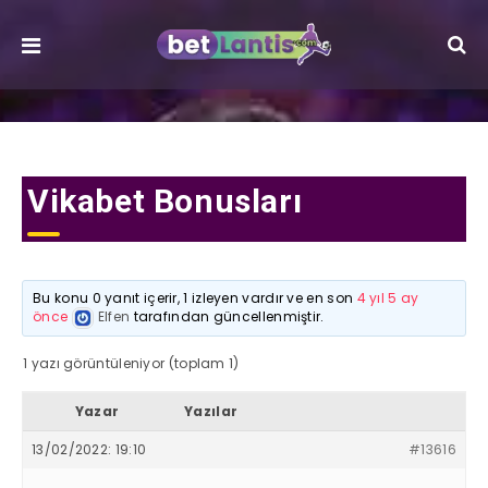
Vikabet Bonusları
Bu konu 0 yanıt içerir, 1 izleyen vardır ve en son
4 yıl 5 ay
önce
Elfen
tarafından güncellenmiştir.
1 yazı görüntüleniyor (toplam 1)
Yazar
Yazılar
13/02/2022: 19:10
#13616