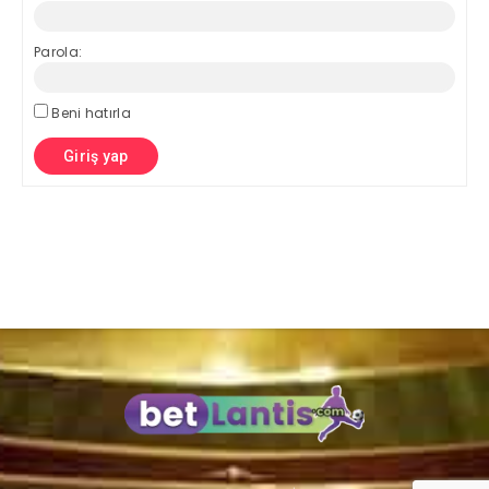
Parola:
Beni hatırla
Giriş yap