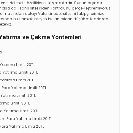
Genel Netenets özelliklerini taşımaktadır. Bunun dışında
yor olsa da lisans sitesinden kontrolünü gerçekleştiremiyoruz.
 olmasından dolayı Valentinobet sitesini takipçilerimize
ımında bulunmak isteyen kullanıcıların düşük miktarlarda
kteyiz.
 Yatırma ve Çekme Yöntemleri
a
Yatırma Limiti 20TL
 Yatırma Limiti 20TL
 Yatırma Limiti 20TL
 Para Yatırma Limiti 20TL
 Yatırma Limiti 20TL
ırma Limiti 30TL
 Yatırma Limiti 20TL
um Para Yatırma Limiti 20 TL
Para Yatırma Limiti 20TL