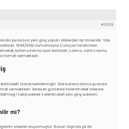
#15219
ılında piyasaya yeni giriş yapan sitelerden bir tanesidir. Site
nmaktadır. 1694/KSM numarasıyla Curaçao tarafından
ntinobet, kullanıcılarına spor bahisleri, casino, canlı casino,
a hizmet vermektedir.
iş
entinobet1 olarak belirlenmiştir. Site kullanıcılarına şuanda
met vermektedir. İlerleyen günlerde Valentinobet sitesine
 Betmag’i takip ederek Valentinobet yeni giriş adresini
ilir mi?
ilgilerini siteden duyurmuştur. Bunun dışında şık bir