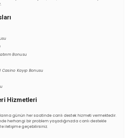
.
ları
nusu
u
atırım Bonusu
l Casino Kayıp Bonusu
su
ri Hizmetleri
cılarına günün her saatinde canlı destek hizmeti vermektedir.
sinde herhangi bir problem yaşadığınızda canlı destekle
e iletişime geçebilirsiniz.