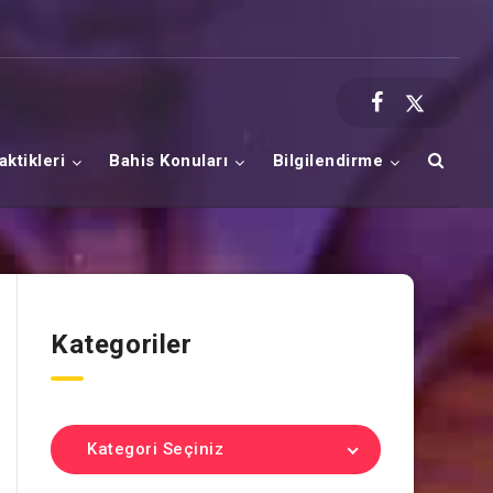
aktikleri
Bahis Konuları
Bilgilendirme
Kategoriler
Kategori Seçiniz