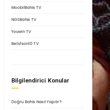
MoobilBahis TV
NGSBahis TV
Youwin TV
Bets1son10 TV
Bilgilendirici Konular
Doğru Bahis Nasıl Yapılır?