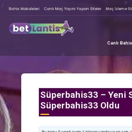
Bahis Makaleleri
Canlı Maç Yayını Yapan Siteler
Maç İzleme Sit
Canlı Bahis
Süperbahis33 – Yeni 
Süperbahis33 Oldu
Bu konu 0 yanıt içerir, 1 izleyen vardır ve en son
4