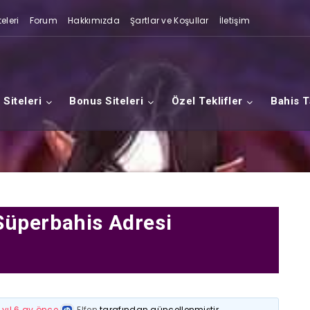
eleri
Forum
Hakkımızda
Şartlar ve Koşullar
İletişim
 Siteleri
Bonus Siteleri
Özel Teklifler
Bahis T
Süperbahis Adresi
 yıl 6 ay önce
Elfen
tarafından güncellenmiştir.