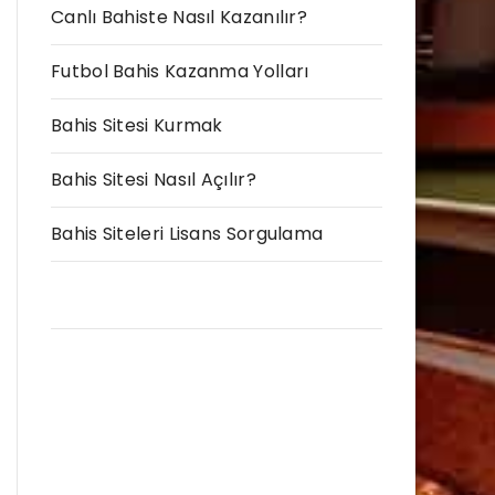
Canlı Bahiste Nasıl Kazanılır?
Futbol Bahis Kazanma Yolları
Bahis Sitesi Kurmak
Bahis Sitesi Nasıl Açılır?
Bahis Siteleri Lisans Sorgulama