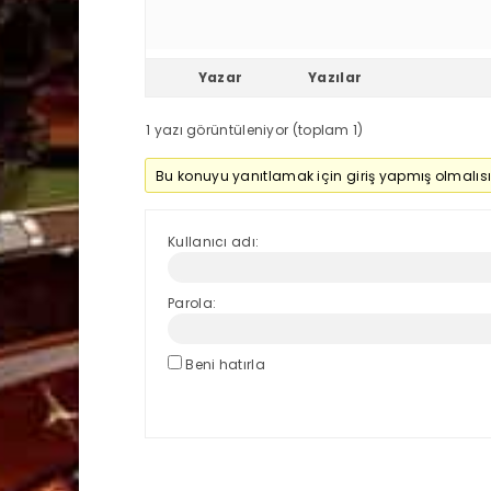
Yazar
Yazılar
1 yazı görüntüleniyor (toplam 1)
Bu konuyu yanıtlamak için giriş yapmış olmalısı
Kullanıcı adı:
Parola:
Beni hatırla