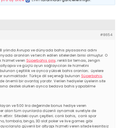
#8654
998 yılında Avrupa ve dünyada bahis piyasasına adını
yada aranılan ve tercih edilen sitelerden birisi olmuştur. O
ak hizmet veren
Süperbahis giriş
; renkli bir teması, zengin
altyapısı ve güçlü oyun sağlayıcıları ile hizmetini
ulunan çeşitlilik ve ayrıca yüksek bahis oranları; üyelere
ar sunmaktadır. Türkçe dil seçeneği bulunan
Süperbahis
;
e önemli bir avantaj yaratır. Verilen hediyeler üyelerin site
sına destek olurken ayrıca bedava bahis yapabilme
aşlayan ve 500 lira değerinde bonus hediye veren
 yer alan tüm oyunlarda düzenli oynamak suretiyle de
tirir. Sitedeki oyun çeşitleri; canlı bahis, canlı spor
ino, tombala, bingo, 3D slot poker ve live games gibi
yıcılarıyla güvenli bir altyapı hizmeti veren sitede kesintisiz