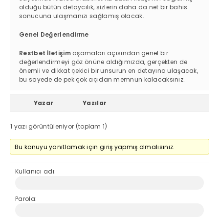
olduğu bütün detaycılık, sizlerin daha da net bir bahis
sonucuna ulaşmanızı sağlamış olacak.
Genel Değerlendirme
Restbet İletişim
aşamaları açısından genel bir
değerlendirmeyi göz önüne aldığımızda, gerçekten de
önemli ve dikkat çekici bir unsurun en detayına ulaşacak,
bu sayede de pek çok açıdan memnun kalacaksınız.
Yazar
Yazılar
1 yazı görüntüleniyor (toplam 1)
Bu konuyu yanıtlamak için giriş yapmış olmalısınız.
Kullanıcı adı:
Parola: