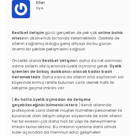
Elfen
Üye
Restbet iletişim
gücü gerçekten de pek çok
online bahis
sitesi
nin aksine hızlı bir tonda ilerlemektedir. Özellikle de
sitenin sağlamış olduğu geniş altyapı da bu gücün
önemli bir şekilde pekişmesini sağlıyor.
Öncelikli olarak
Restbet iletişim
in daha da net alınması
adına sizlerin site içerisinde üyelik açmanız gerek.
Üyelik
işlemleri de birkaç dakikanızı alacak kadar basit
ilerlemektedir.
Daha sonra da sitenin ana sayfasının sol
köşesinde kırmızı renkte bulunan canlı destek hattı ile
iletişime geçme imkanı var.
(
Bu hatla üyelik açmadan da iletişime
geçebileceğinizi bilmenizi isteriz
) Kendi alanında
profesyonel canlı destek müşteri hizmetleri personelleri ile
kurulacak olan iletişim akışları sayesinde de sizler sitenin
her bir evresini çok daha hızlı bir yapı ile deneyimleme
imkanı bulacaksınız. Bu imkanın içerisine dahil olmak
sizler açısından da memnun edici gelişmeleri