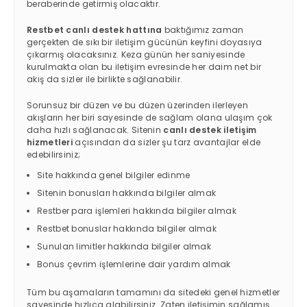
beraberinde getirmiş olacaktır.
Restbet canlı destek hattına
baktığımız zaman
gerçekten de sıkı bir iletişim gücünün keyfini doyasıya
çıkarmış olacaksınız. Keza günün her saniyesinde
kurulmakta olan bu iletişim evresinde her daim net bir
akış da sizler ile birlikte sağlanabilir.
Sorunsuz bir düzen ve bu düzen üzerinden ilerleyen
akışların her biri sayesinde de sağlam olana ulaşım çok
daha hızlı sağlanacak. Sitenin
canlı destek iletişim
hizmetleri
açısından da sizler şu tarz avantajlar elde
edebilirsiniz;
Site hakkında genel bilgiler edinme
Sitenin bonusları hakkında bilgiler almak
Restber para işlemleri hakkında bilgiler almak
Restbet bonuslar hakkında bilgiler almak
Sunulan limitler hakkında bilgiler almak
Bonus çevrim işlemlerine dair yardım almak
Tüm bu aşamaların tamamını da sitedeki genel hizmetler
sayesinde hızlıca alabilirsiniz. Zaten iletişimin sağlamış