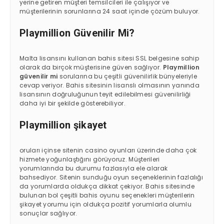
yerine getiren müşteri temsilcileri ile çalışıyor ve
müşterilerinin sorunlarına 24 saat içinde çözüm buluyor.
Playmillion Güvenilir Mi?
Malta lisansını kullanan bahis sitesi SSL belgesine sahip
olarak da birçok müşterisine güven sağlıyor.
Playmillion
güvenilir mi
sorularına bu çeşitli güvenilirlik bünyeleriyle
cevap veriyor. Bahis sitesinin lisanslı olmasının yanında
lisansının doğruluğunun teyit edilebilmesi güvenilirliği
daha iyi bir şekilde gösterebiliyor.
Playmillion şikayet
oruları içinse sitenin casino oyunları üzerinde daha çok
hizmete yoğunlaştığını görüyoruz. Müşterileri
yorumlarında bu durumu fazlasıyla ele alarak
bahsediyor. Sitenin sunduğu oyun seçeneklerinin fazlalığı
da yorumlarda oldukça dikkat çekiyor. Bahis sitesinde
bulunan bol çeşitli bahis oyunu seçenekleri müşterilerin
şikayet yorumu için oldukça pozitif yorumlarla olumlu
sonuçlar sağlıyor.