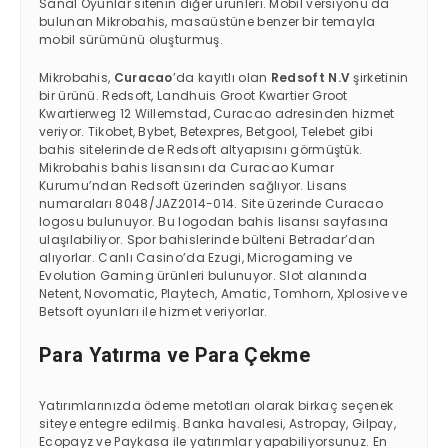
Sanal Oyunlar sitenin diğer ürünleri. Mobil versiyonu da
bulunan Mikrobahis, masaüstüne benzer bir temayla
mobil sürümünü oluşturmuş.
Mikrobahis,
Curacao
’da kayıtlı olan
Redsoft N.V
şirketinin
bir ürünü. Redsoft, Landhuis Groot Kwartier Groot
Kwartierweg 12 Willemstad, Curacao adresinden hizmet
veriyor. Tikobet, Bybet, Betexpres, Betgool, Telebet gibi
bahis sitelerinde de Redsoft altyapısını görmüştük.
Mikrobahis bahis lisansını da Curacao Kumar
Kurumu’ndan Redsoft üzerinden sağlıyor. Lisans
numaraları 8048/JAZ2014-014. Site üzerinde Curacao
logosu bulunuyor. Bu logodan bahis lisansı sayfasına
ulaşılabiliyor. Spor bahislerinde bülteni Betradar’dan
alıyorlar. Canlı Casino’da Ezugi, Microgaming ve
Evolution Gaming ürünleri bulunuyor. Slot alanında
Netent, Novomatic, Playtech, Amatic, Tomhorn, Xplosive ve
Betsoft oyunları ile hizmet veriyorlar.
Para Yatırma ve Para Çekme
Yatırımlarınızda ödeme metotları olarak birkaç seçenek
siteye entegre edilmiş. Banka havalesi, Astropay, Gilpay,
Ecopayz ve Paykasa ile yatırımlar yapabiliyorsunuz. En