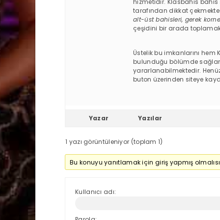
hizmetidir. Klasbahis bahis 
tarafından dikkat çekmekted
alt-üst bahisleri, gerek korne
çeşidini bir arada toplamak
Üstelik bu imkanlarını he
bulunduğu bölümde sağlama
yararlanabilmektedir. Henüz
buton üzerinden siteye kayd
Yazar
Yazılar
1 yazı görüntüleniyor (toplam 1)
Bu konuyu yanıtlamak için giriş yapmış olmalısı
Kullanıcı adı:
Parola: