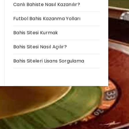
Canlı Bahiste Nasıl Kazanılır?
Futbol Bahis Kazanma Yolları
Bahis Sitesi Kurmak
Bahis Sitesi Nasıl Açılır?
Bahis Siteleri Lisans Sorgulama