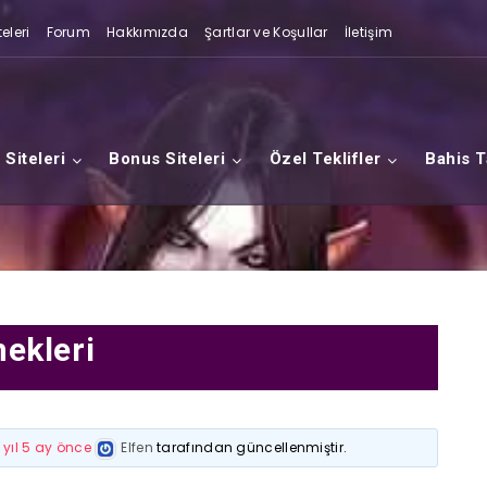
eleri
Forum
Hakkımızda
Şartlar ve Koşullar
İletişim
 Siteleri
Bonus Siteleri
Özel Teklifler
Bahis T
ekleri
 yıl 5 ay önce
Elfen
tarafından güncellenmiştir.