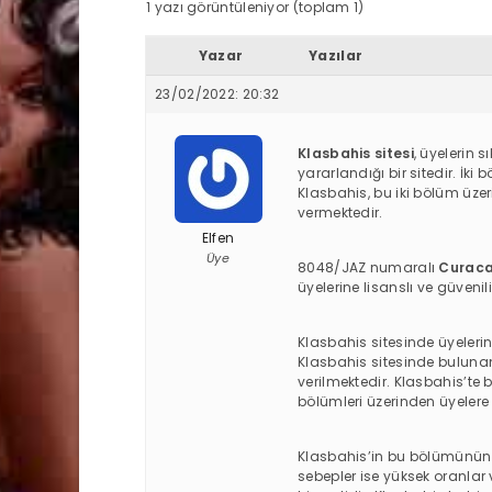
1 yazı görüntüleniyor (toplam 1)
Yazar
Yazılar
23/02/2022: 20:32
Klasbahis sitesi
, üyelerin
yararlandığı bir sitedir. İki
Klasbahis, bu iki bölüm üzer
vermektedir.
Elfen
Üye
8048/JAZ numaralı
Curaca
üyelerine lisanslı ve güvenil
Klasbahis sitesinde üyeleri
Klasbahis sitesinde buluna
verilmektedir. Klasbahis’t
bölümleri üzerinden üyeler
Klasbahis’in bu bölümünün 
sebepler ise yüksek oranlar