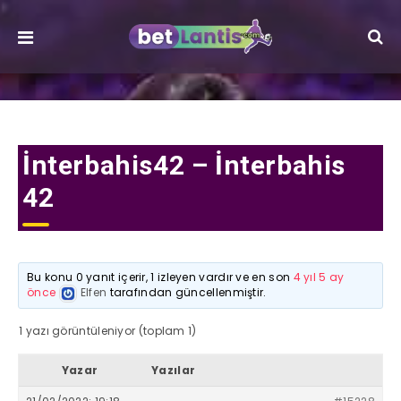
İnterbahis42 – İnterbahis
42
Bu konu 0 yanıt içerir, 1 izleyen vardır ve en son
4 yıl 5 ay
önce
Elfen
tarafından güncellenmiştir.
1 yazı görüntüleniyor (toplam 1)
Yazar
Yazılar