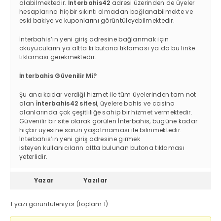
alabilmektedir.
İnterbahis42
adresi üzerinden de üyeler
hesaplarına hiçbir sıkıntı olmadan bağlanabilmekte ve
eski bakiye ve kuponlarını görüntüleyebilmektedir.
İnterbahis’in yeni giriş adresine bağlanmak için
okuyucuların ya altta ki butona tıklaması ya da bu linke
tıklaması gerekmektedir.
İnterbahis Güvenilir Mi?
Şu ana kadar verdiği hizmet ile tüm üyelerinden tam not
alan
İnterbahis42 sitesi
, üyelere bahis ve casino
alanlarında çok çeşitliliğe sahip bir hizmet vermektedir.
Güvenilir bir site olarak görülen İnterbahis, bugüne kadar
hiçbir üyesine sorun yaşatmaması ile bilinmektedir.
İnterbahis’in yeni giriş adresine girmek
isteyen kullanıcıların altta bulunan butona tıklaması
yeterlidir.
Yazar
Yazılar
1 yazı görüntüleniyor (toplam 1)