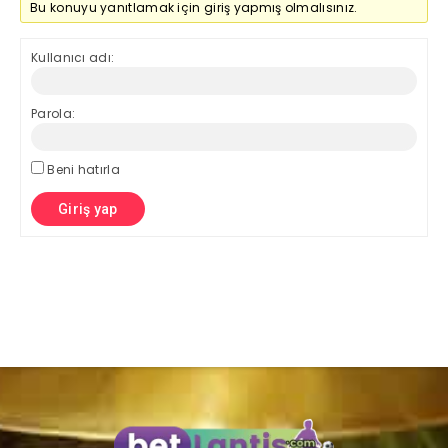
Bu konuyu yanıtlamak için giriş yapmış olmalısınız.
Kullanıcı adı:
Parola:
Beni hatırla
Giriş yap