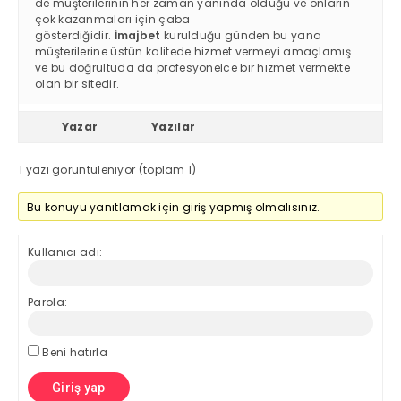
de müşterilerinin her zaman yanında olduğu ve onların
çok kazanmaları için çaba
gösterdiğidir.
İmajbet
kurulduğu günden bu yana
müşterilerine üstün kalitede hizmet vermeyi amaçlamış
ve bu doğrultuda da profesyonelce bir hizmet vermekte
olan bir sitedir.
Yazar
Yazılar
1 yazı görüntüleniyor (toplam 1)
Bu konuyu yanıtlamak için giriş yapmış olmalısınız.
Kullanıcı adı:
Parola:
Beni hatırla
Giriş yap