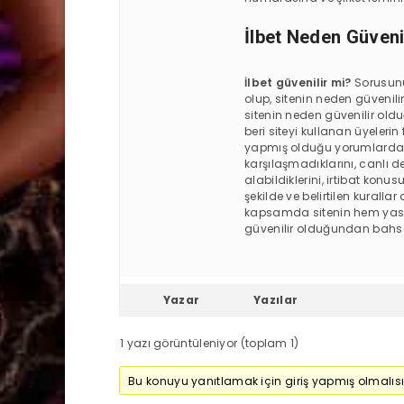
İlbet Neden Güveni
İlbet güvenilir mi?
Sorusunun
olup, sitenin neden güvenil
sitenin neden güvenilir oldu
beri siteyi kullanan üyeleri
yapmış olduğu yorumlarda 
karşılaşmadıklarını, canlı d
alabildiklerini, irtibat kon
şekilde ve belirtilen kuralla
kapsamda sitenin hem yasa
güvenilir olduğundan bah
Yazar
Yazılar
1 yazı görüntüleniyor (toplam 1)
Bu konuyu yanıtlamak için giriş yapmış olmalısı