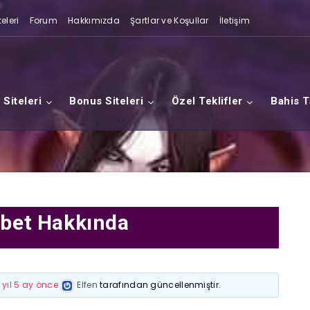
eleri
Forum
Hakkımızda
Şartlar ve Koşullar
İletişim
 Siteleri
Bonus Siteleri
Özel Teklifler
Bahis T
İlbet Hakkında
 yıl 5 ay önce
Elfen
tarafından güncellenmiştir.