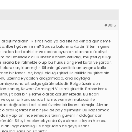
#8615
an araştırmaların ilk sırasında ya da site hakkında gündeme
nda,
ilbet güvenilir mi?
Sorusu bulunmaktadır. Sitenin genel
ılından beri bahisler ve casino oyunları alanında faaliyet
 bölümlerde adillik ilkesine önem verildiği, müşteri gizliliği
i ısrarla belirtilmekte olup, bu hususlar genel kural ve şartlar,
net olarak açıklanmıştır. Sitenin güvenilirlik anlayışına katkı
n bir tanesi de, bağlı olduğu şirket ile birlikte bu şirketinin
 konu üzerinde yapılan araştırmada, ana sayfaya
komisyonuna ait belge görülmektedir. Belge üzerinden
ılan sonuç, Newart Gaming N.V. isimli şirkettir. Bahse konu
lmuş ticari bir işletme olarak görülmektedir. Bu ticari
a ve oyunlar konusunda hizmet vermek maksadı ile
doğrudan ilbet sitesi üzerine bir lisans almıştır. Alınan
olarak içerikte net bir şekilde paylaşılmıştır. Bu kapsamda
ndan yapılan incelemede, sitenin güvenilir olduğundan
ündür. Siteyi incelemek ya da üye olmak isteyen herkes,
 olan logo aracılığı ile doğrudan belgeye, lisans
 ulaşma şansına sahiptir.