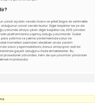
lir?
 yasal açıdan cevabı lisans ve şirket bilgisi ile verilmekte
ir olduğunun yasal cevabı budur. Diğer başlıklar ise ya da
ğu yönünde ortaya çıkan diğer başlıklar ise, 2015 yılından
n farklı platformlarda yapmış olduğu yorumlardır. Üyeler
para yatırma ve çekme yöntemlerinde sorun ile
estek hizmetleri üzerinden istedikleri anda yardım
usunda sorun yaşamadıklarını, bonus anlayışının adil bir
r dahilinde geçerli olduğunu ifade etmektedirler. Bu
l prosedürler yönünden, hem de üye yorumları yönünden
setmek mümkündür.
nız.