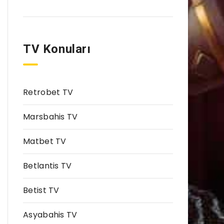
TV Konuları
Retrobet TV
Marsbahis TV
Matbet TV
Betlantis TV
Betist TV
Asyabahis TV