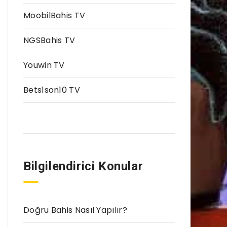
MoobilBahis TV
NGSBahis TV
Youwin TV
Bets1son10 TV
Bilgilendirici Konular
Doğru Bahis Nasıl Yapılır?