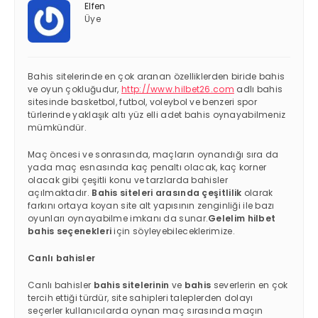
Elfen
Üye
Bahis sitelerinde en çok aranan özelliklerden biride bahis
ve oyun çokluğudur,
http://www.hilbet26.com
adlı bahis
sitesinde basketbol, futbol, voleybol ve benzeri spor
türlerinde yaklaşık altı yüz elli adet bahis oynayabilmeniz
mümkündür.
Maç öncesi ve sonrasında, maçların oynandığı sıra da
yada maç esnasında kaç penaltı olacak, kaç korner
olacak gibi çeşitli konu ve tarzlarda bahisler
açılmaktadır.
Bahis siteleri arasında çeşitlilik
olarak
farkını ortaya koyan site alt yapısının zenginliği ile bazı
oyunları oynayabilme imkanı da sunar.
Gelelim hilbet
bahis seçenekleri
için söyleyebileceklerimize.
Canlı bahisler
Canlı bahisler
bahis sitelerinin
ve
bahis
severlerin en çok
tercih ettiği türdür, site sahipleri taleplerden dolayı
seçerler kullanıcılarda oynan maç sırasında maçın