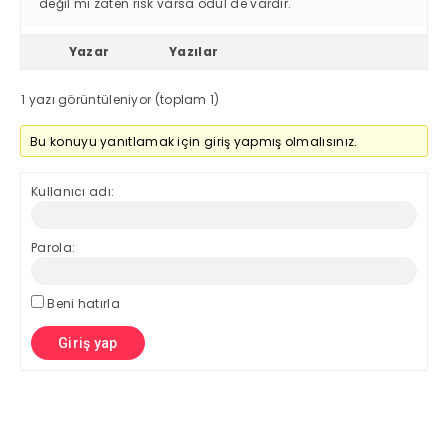
değil mi zaten risk varsa ödül de vardır.
Yazar
Yazılar
1 yazı görüntüleniyor (toplam 1)
Bu konuyu yanıtlamak için giriş yapmış olmalısınız.
Kullanıcı adı:
Parola:
Beni hatırla
Giriş yap