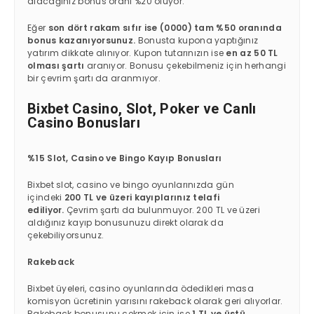
alacağınız bonus oranı %20 oluyor.
Eğer
son dört rakam sıfır ise (0000) tam %50 oranında
bonus kazanıyorsunuz.
Bonusta kupona yaptığınız
yatırım dikkate alınıyor. Kupon tutarınızın ise
en az 50 TL
olması şartı
aranıyor. Bonusu çekebilmeniz için herhangi
bir çevrim şartı da aranmıyor.
Bixbet Casino, Slot, Poker ve Canlı
Casino Bonusları
%15 Slot, Casino ve Bingo Kayıp Bonusları
Bixbet slot, casino ve bingo oyunlarınızda gün
içindeki
200 TL ve üzeri kayıplarınız telafi
ediliyor.
Çevrim şartı da bulunmuyor. 200 TL ve üzeri
aldığınız kayıp bonusunuzu direkt olarak da
çekebiliyorsunuz.
Rakeback
Bixbet üyeleri, casino oyunlarında ödedikleri masa
komisyon ücretinin yarısını rakeback olarak geri alıyorlar.
Rakeback bonusunu çekmek için ise
1 TL ve üstü