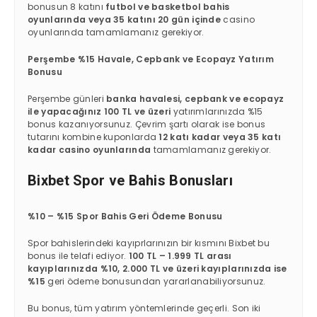
bonusun 8 katını
futbol ve basketbol bahis
oyunlarında veya 35 katını 20 gün içinde
casino
oyunlarında tamamlamanız gerekiyor.
Perşembe %15 Havale, Cepbank ve Ecopayz Yatırım
Bonusu
Perşembe günleri
banka havalesi, cepbank ve ecopayz
ile yapacağınız 100 TL ve üzeri
yatırımlarınızda %15
bonus kazanıyorsunuz. Çevrim şartı olarak ise bonus
tutarını kombine kuponlarda
12 katı kadar veya 35 katı
kadar casino oyunlarında
tamamlamanız gerekiyor.
Bixbet Spor ve Bahis Bonusları
%10 – %15 Spor Bahis Geri Ödeme Bonusu
Spor bahislerindeki kayıprlarınızın bir kısmını Bixbet bu
bonus ile telafi ediyor.
100 TL – 1.999 TL arası
kayıplarınızda %10, 2.000 TL ve üzeri kayıplarınızda ise
%15
geri ödeme bonusundan yararlanabiliyorsunuz.
Bu bonus, tüm yatırım yöntemlerinde geçerli. Son iki