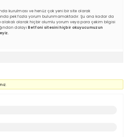
unda kurulması ve henüz çok yeni bir site olarak
ında pek fazla yorum bulunmamaktadır. Şu ana kadar da
le alakalı olarak hiçbir olumlu yorum veya para çekim bilgisi
ığından dolayı
Betfoni sitesini hiçbir okuyucumuzun
yiz.
nız.