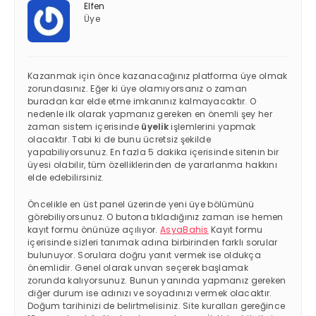
Elfen
Üye
Kazanmak için önce kazanacağınız platforma üye olmak
zorundasınız. Eğer ki üye olamıyorsanız o zaman
buradan kar elde etme imkanınız kalmayacaktır. O
nedenle ilk olarak yapmanız gereken en önemli şey her
zaman sistem içerisinde
üyelik
işlemlerini yapmak
olacaktır. Tabi ki de bunu ücretsiz şekilde
yapabiliyorsunuz. En fazla 5 dakika içerisinde sitenin bir
üyesi olabilir, tüm özelliklerinden de yararlanma hakkını
elde edebilirsiniz.
Öncelikle en üst panel üzerinde yeni üye bölümünü
görebiliyorsunuz. O butona tıkladığınız zaman ise hemen
kayıt formu önünüze açılıyor.
AsyaBahis
Kayıt formu
içerisinde sizleri tanımak adına birbirinden farklı sorular
bulunuyor. Sorulara doğru yanıt vermek ise oldukça
önemlidir. Genel olarak unvan seçerek başlamak
zorunda kalıyorsunuz. Bunun yanında yapmanız gereken
diğer durum ise adınızı ve soyadınızı vermek olacaktır.
Doğum tarihinizi de belirtmelisiniz. Site kuralları gereğince