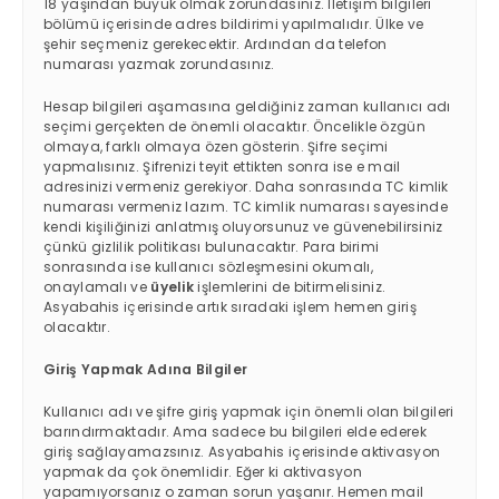
18 yaşından büyük olmak zorundasınız. İletişim bilgileri
bölümü içerisinde adres bildirimi yapılmalıdır. Ülke ve
şehir seçmeniz gerekecektir. Ardından da telefon
numarası yazmak zorundasınız.
Hesap bilgileri aşamasına geldiğiniz zaman kullanıcı adı
seçimi gerçekten de önemli olacaktır. Öncelikle özgün
olmaya, farklı olmaya özen gösterin. Şifre seçimi
yapmalısınız. Şifrenizi teyit ettikten sonra ise e mail
adresinizi vermeniz gerekiyor. Daha sonrasında TC kimlik
numarası vermeniz lazım. TC kimlik numarası sayesinde
kendi kişiliğinizi anlatmış oluyorsunuz ve güvenebilirsiniz
çünkü gizlilik politikası bulunacaktır. Para birimi
sonrasında ise kullanıcı sözleşmesini okumalı,
onaylamalı ve
üyelik
işlemlerini de bitirmelisiniz.
Asyabahis içerisinde artık sıradaki işlem hemen giriş
olacaktır.
Giriş Yapmak Adına Bilgiler
Kullanıcı adı ve şifre giriş yapmak için önemli olan bilgileri
barındırmaktadır. Ama sadece bu bilgileri elde ederek
giriş sağlayamazsınız. Asyabahis içerisinde aktivasyon
yapmak da çok önemlidir. Eğer ki aktivasyon
yapamıyorsanız o zaman sorun yaşanır. Hemen mail