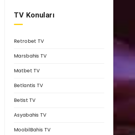
TV Konuları
Retrobet TV
Marsbahis TV
Matbet TV
Betlantis TV
Betist TV
Asyabahis TV
MoobilBahis TV