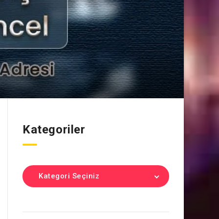
Kategoriler
Kategori Seçiniz