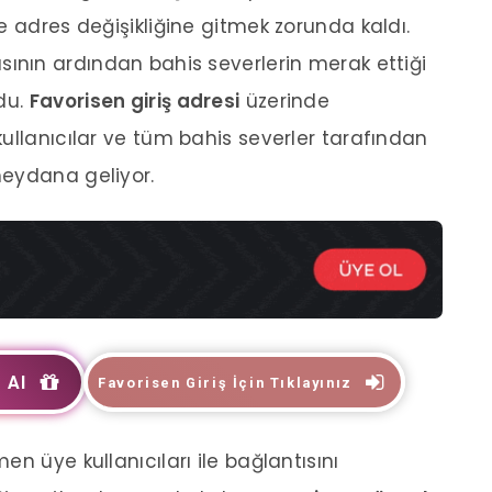
e adres değişikliğine gitmek zorunda kaldı.
nın ardından bahis severlerin merak ettiği
du.
Favorisen giriş adresi
üzerinde
ullanıcılar ve tüm bahis severler tarafından
meydana geliyor.
 Al
Favorisen Giriş İçin Tıklayınız
n üye kullanıcıları ile bağlantısını