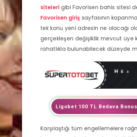
siteleri
gibi Favorisen bahis sitesi d
Favorisen giriş
sayfasının kapanması
tek konu yeni adresin ne olacağı ol
gerçekleşen değişiklik mevcut üye k
rahatlıkla bulunabilecek düzeyde 
Ligobet 100 TL Bedava Bonus
Karşılaştığı tüm engellemelere rağme