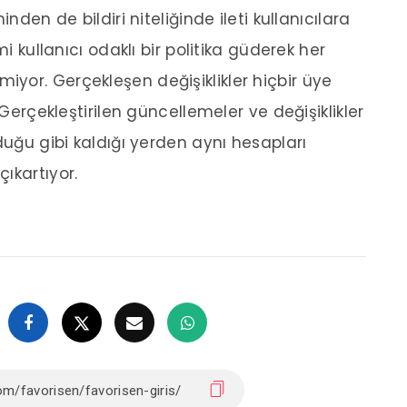
nden de bildiri niteliğinde ileti kullanıcılara
mi kullanıcı odaklı bir politika güderek her
yor. Gerçekleşen değişiklikler hiçbir üye
 Gerçekleştirilen güncellemeler ve değişiklikler
duğu gibi kaldığı yerden aynı hesapları
ıkartıyor.