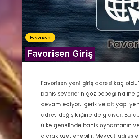
Favorisen
Favorisen Giriş
Favorisen yeni giriş adresi kaç old
bahis severlerin göz bebeği haline 
devam ediyor. İçerik ve alt yapı yen
adres değişikliğine de gidiyor. Bu a
ülke genelinde bahis oynamanın v
olarak özetlenebilir. Mevcut adresle