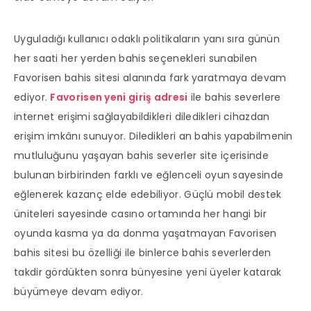
Uyguladığı kullanıcı odaklı politikaların yanı sıra günün
her saati her yerden bahis seçenekleri sunabilen
Favorisen bahis sitesi alanında fark yaratmaya devam
ediyor.
Favorisen yeni giriş adresi
ile bahis severlere
internet erişimi sağlayabildikleri diledikleri cihazdan
erişim imkânı sunuyor. Diledikleri an bahis yapabilmenin
mutluluğunu yaşayan bahis severler site içerisinde
bulunan birbirinden farklı ve eğlenceli oyun sayesinde
eğlenerek kazanç elde edebiliyor. Güçlü mobil destek
üniteleri sayesinde casıno ortamında her hangi bir
oyunda kasma ya da donma yaşatmayan Favorisen
bahis sitesi bu özelliği ile binlerce bahis severlerden
takdir gördükten sonra bünyesine yeni üyeler katarak
büyümeye devam ediyor.