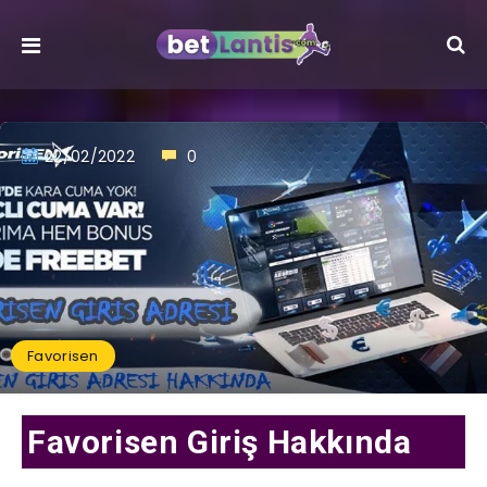
22/02/2022
0
Favorisen
Favorisen Giriş Hakkında