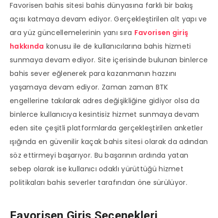
Favorisen bahis sitesi bahis dünyasına farklı bir bakış
açısı katmaya devam ediyor. Gerçekleştirilen alt yapı ve
ara yüz güncellemelerinin yanı sıra
Favorisen giriş
hakkında
konusu ile de kullanıcılarına bahis hizmeti
sunmaya devam ediyor. Site içerisinde bulunan binlerce
bahis sever eğlenerek para kazanmanın hazzını
yaşamaya devam ediyor. Zaman zaman BTK
engellerine takılarak adres değişikliğine gidiyor olsa da
binlerce kullanıcıya kesintisiz hizmet sunmaya devam
eden site çeşitli platformlarda gerçekleştirilen anketler
ışığında en güvenilir kaçak bahis sitesi olarak da adından
söz ettirmeyi başarıyor. Bu başarının ardında yatan
sebep olarak ise kullanıcı odaklı yürüttüğü hizmet
politikaları bahis severler tarafından öne sürülüyor.
Favorisen Giriş Seçenekleri