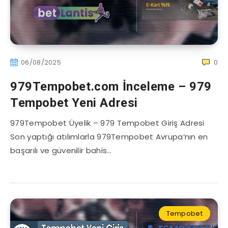
06/08/2025
0
979Tempobet.com İnceleme – 979
Tempobet Yeni Adresi
979Tempobet Üyelik – 979 Tempobet Giriş Adresi
Son yaptığı atılımlarla 979Tempobet Avrupa’nın en
başarılı ve güvenilir bahis…
Tempobet