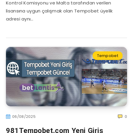
Kontrol Komisyonu ve Malta tarafından verilen
lisansına uygun çalışmak olan Tempobet üyelik
adresi aynı…
Tempobet
06/08/2025
0
981Tempobet.com Yeni Giriş