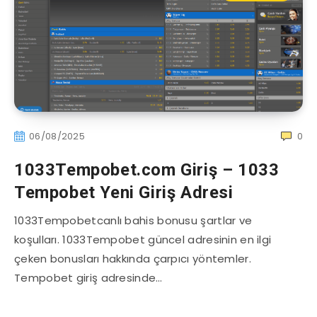
06/08/2025
0
1033Tempobet.com Giriş – 1033
Tempobet Yeni Giriş Adresi
1033Tempobetcanlı bahis bonusu şartlar ve
koşulları. 1033Tempobet güncel adresinin en ilgi
çeken bonusları hakkında çarpıcı yöntemler.
Tempobet giriş adresinde…