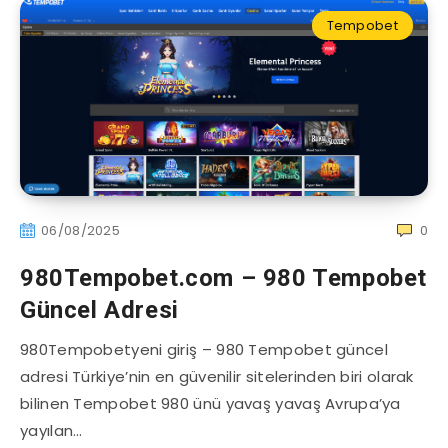
Tempobet
06/08/2025
0
980Tempobet.com – 980 Tempobet
Güncel Adresi
980Tempobetyeni giriş – 980 Tempobet güncel
adresi Türkiye’nin en güvenilir sitelerinden biri olarak
bilinen Tempobet 980 ünü yavaş yavaş Avrupa’ya
yayılan…