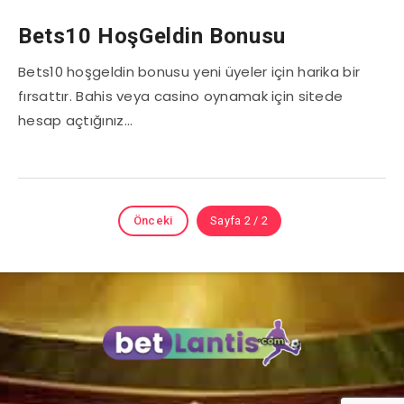
Bets10 HoşGeldin Bonusu
Bets10 hoşgeldin bonusu yeni üyeler için harika bir
fırsattır. Bahis veya casino oynamak için sitede
hesap açtığınız…
Önceki
Sayfa 2 / 2