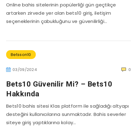
Online bahis sitelerinin popülerliği gün geçtikçe
artarken zirvede yer alan bets10 giriş, iletişim
seçeneklerinin çabukluğunu ve güvenilirliği…
Betsson10
03/09/2024
0
Bets10 Güvenilir Mi? – Bets10
Hakkında
Bets10 bahis sitesi Klas platform ile sağladığı altyapı
desteğini kullanıcılarına sunmaktadır. Bahis severler
siteye giriş yaptıklarına kolay…