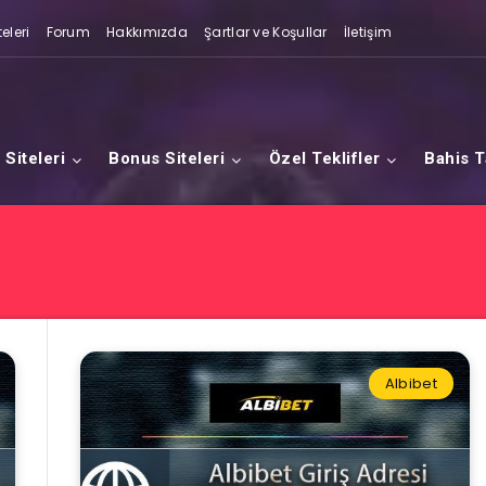
eleri
Forum
Hakkımızda
Şartlar ve Koşullar
İletişim
 Siteleri
Bonus Siteleri
Özel Teklifler
Bahis T
Albibet