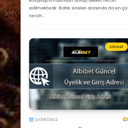
kolaylaştırmasından dolayı sıklıkla tercih
edilmektedir. Bahis siteleri arasında da en ço
tercih…
Albibet
23/05/2022