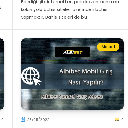
Bilindiği gibi internetten para kazanmanın en
k
kolay yolu bahis siteleri üzerinden bahis
yapmaktır. Bahis siteleri de bu…
Albibet
0
23/05/2022
0