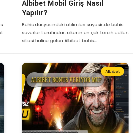
Albibet Mobil Giriş Nasıl
Yapılır?
is
Bahis dünyasındaki atılımları sayesinde bahis
et
severler tarafından ülkenin en çok tercih edilen
sitesi haline gelen Albibet bahis…
Albibet