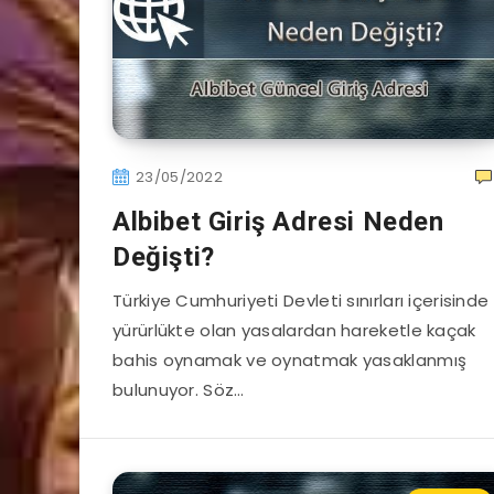
23/05/2022
Albibet Giriş Adresi Neden
Değişti?
Türkiye Cumhuriyeti Devleti sınırları içerisinde
yürürlükte olan yasalardan hareketle kaçak
bahis oynamak ve oynatmak yasaklanmış
bulunuyor. Söz…