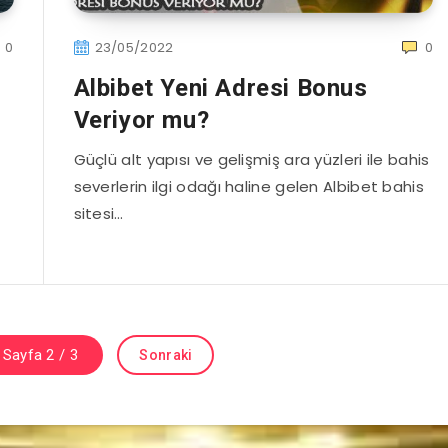
0
23/05/2022
0
Albibet Yeni Adresi Bonus
Veriyor mu?
Güçlü alt yapısı ve gelişmiş ara yüzleri ile bahis
severlerin ilgi odağı haline gelen Albibet bahis
sitesi…
Sayfa 2 / 3
Sonraki