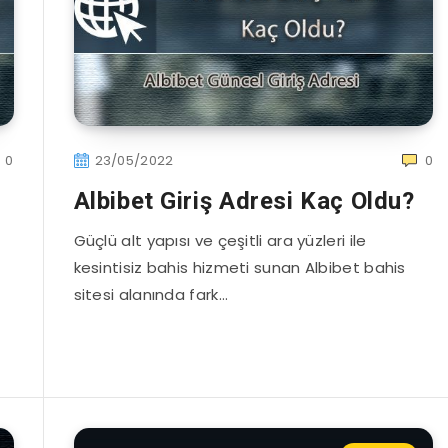
0
23/05/2022
0
Albibet Giriş Adresi Kaç Oldu?
Güçlü alt yapısı ve çeşitli ara yüzleri ile
kesintisiz bahis hizmeti sunan Albibet bahis
sitesi alanında fark…