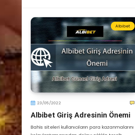
Albibet
23/05/2022
Albibet Giriş Adresinin Önemi
Bahis siteleri kullanıcıların para kazanmalarını