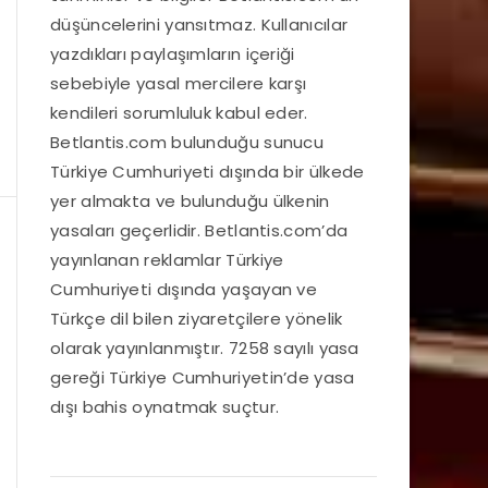
düşüncelerini yansıtmaz. Kullanıcılar
yazdıkları paylaşımların içeriği
sebebiyle yasal mercilere karşı
kendileri sorumluluk kabul eder.
Betlantis.com bulunduğu sunucu
Türkiye Cumhuriyeti dışında bir ülkede
yer almakta ve bulunduğu ülkenin
yasaları geçerlidir. Betlantis.com’da
yayınlanan reklamlar Türkiye
Cumhuriyeti dışında yaşayan ve
Türkçe dil bilen ziyaretçilere yönelik
olarak yayınlanmıştır. 7258 sayılı yasa
gereği Türkiye Cumhuriyetin’de yasa
dışı bahis oynatmak suçtur.