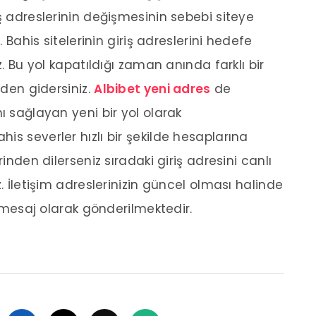
iş adreslerinin değişmesinin sebebi siteye
. Bahis sitelerinin giriş adreslerini hedefe
z. Bu yol kapatıldığı zaman anında farklı bir
nden gidersiniz.
Albibet yeni adres
de
ı sağlayan yeni bir yol olarak
is severler hızlı bir şekilde hesaplarına
rinden dilerseniz sıradaki giriş adresini canlı
. İletişim adreslerinizin güncel olması halinde
e mesaj olarak gönderilmektedir.