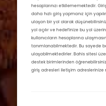
hesaplarınızı etkilememektedir. Gir
daha hızlı giriş yapmanız için yapılır
ulaşan bir yol olarak düşünebilirsini
yol açılır ve hedefinize bu yol üzeri
kullanıcıların hesaplarına ulaşmasın
tanımlanabilmektedir. Bu sayede bah
ulaşabilmektedirler. Bahis sitesi üze
destek birimlerinden öğrenebilirsiniz
giriş adresleri iletişim adresleriniz