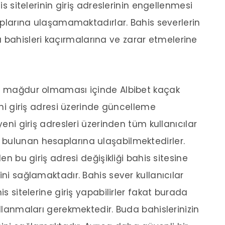
his sitelerinin giriş adreslerinin engellenmesi
saplarına ulaşamamaktadırlar. Bahis severlerin
bahisleri kaçırmalarına ve zarar etmelerine
yı mağdur olmaması içinde Albibet kaçak
yeni giriş adresi üzerinde güncelleme
yeni giriş adresleri üzerinden tüm kullanıcılar
bulunan hesaplarına ulaşabilmektedirler.
en bu giriş adresi değişikliği bahis sitesine
ini sağlamaktadır. Bahis sever kullanıcılar
is sitelerine giriş yapabilirler fakat burada
ullanmaları gerekmektedir. Buda bahislerinizin