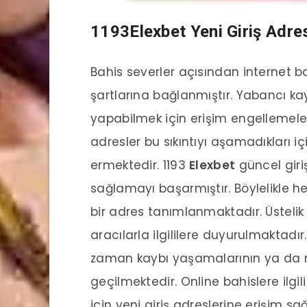
1193Elexbet Yeni Giriş Adre
Bahis severler açısından internet b
şartlarına bağlanmıştır. Yabancı kayn
yapabilmek için erişim engellemeler
adresler bu sıkıntıyı aşamadıkları i
ermektedir. 1193
Elexbet
güncel giri
sağlamayı başarmıştır. Böylelikle h
bir adres tanımlanmaktadır. Üstelik
aracılarla ilgililere duyurulmaktadır
zaman kaybı yaşamalarının ya da 
geçilmektedir. Online bahislere ilgil
için yeni giriş adreslerine erişim s