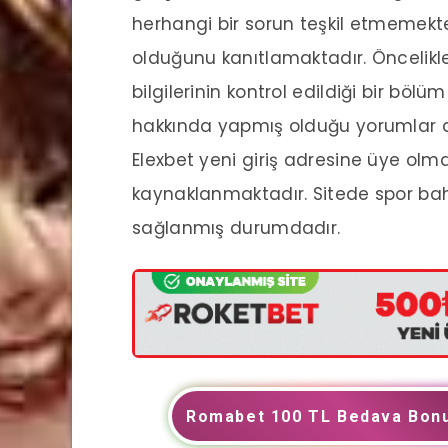
herhangi bir sorun teşkil etmemekted
olduğunu kanıtlamaktadır. Öncelikl
bilgilerinin kontrol edildiği bir bölü
hakkında yapmış olduğu yorumlar da 
Elexbet yeni giriş adresine üye olmal
kaynaklanmaktadır. Sitede spor bahi
sağlanmış durumdadır.
Romabet 100 TL Bedava Bonu