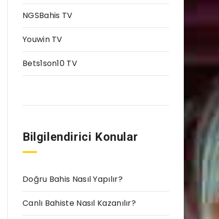
NGSBahis TV
Youwin TV
Bets1son10 TV
Bilgilendirici Konular
Doğru Bahis Nasıl Yapılır?
Canlı Bahiste Nasıl Kazanılır?