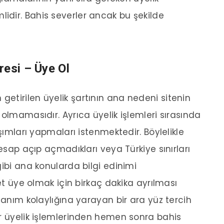
dir. Bahis severler ancak bu şekilde
resi – Üye Ol
getirilen üyelik şartının ana nedeni sitenin
olmamasıdır. Ayrıca üyelik işlemleri sırasında
aşımları yapmaları istenmektedir. Böylelikle
hesap açıp açmadıkları veya Türkiye sınırları
gibi ana konularda bilgi edinimi
bet üye olmak için birkaç dakika ayrılması
lanım kolaylığına yarayan bir ara yüz tercih
er üyelik işlemlerinden hemen sonra bahis