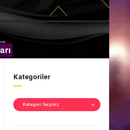
arı
Kategoriler
Kategori Seçiniz