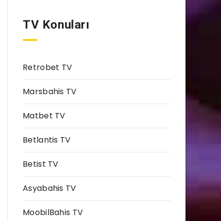
TV Konuları
Retrobet TV
Marsbahis TV
Matbet TV
Betlantis TV
Betist TV
Asyabahis TV
MoobilBahis TV