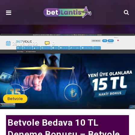
28/05/2022
0
Betvole
Betvole Bedava 10 TL
Deneme Bonusu – Betvole