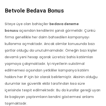
Betvole Bedava Bonus
Siteye üye olan bahisçiler
bedava deneme
bonusu
açısından kendilerini şanslı görmelidir. Çünkü
firma genellikle her daim bahsedilen kampanyayı
kullanıma açmaktadır. Ancak alımlar konusunda bazı
şartlar olduğu da unutulmamalıdır. Örneğin bazı kişiler
devamlı yeni hesap açarak ücretsiz bahis katılımları
yapmaya çalışmaktadır. İyi niyetlerin suiistimal
edilmemesi açısından yetkililer kampanya katılım
hakkını her IP için bir olarak belirlemiştir. Aksinin olduğu
durumlar ise güvenlik ekibi tarafından kısa süre
içerisinde tespit edilmektedir. Bu da kurallar gereği uyarı
ile başlayan yaptırımların kendini göstermesi anlamı
taşımaktadır.