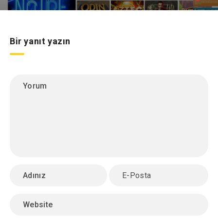
Bir yanıt yazın