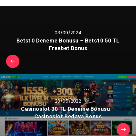
03/09/2024
Bets10 Deneme Bonusu – Bets10 50 TL
Freebet Bonus
28/05/2022
Casinoslot 30 TL Deneme Bonusu –
Casinoslot Bedava Bonus