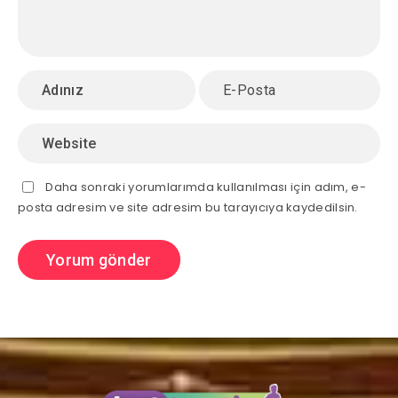
Daha sonraki yorumlarımda kullanılması için adım, e-
posta adresim ve site adresim bu tarayıcıya kaydedilsin.