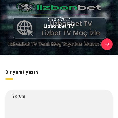
31/05/2022
Lizbonbet TV
Bir yanıt yazın