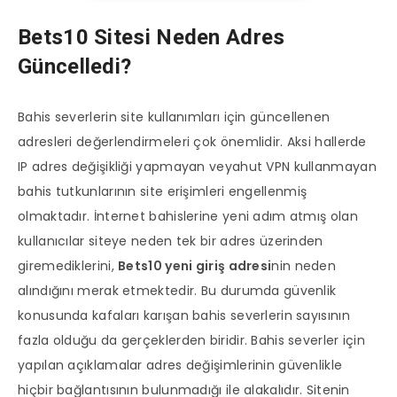
Bets10 Sitesi Neden Adres
Güncelledi?
Bahis severlerin site kullanımları için güncellenen
adresleri değerlendirmeleri çok önemlidir. Aksi hallerde
IP adres değişikliği yapmayan veyahut VPN kullanmayan
bahis tutkunlarının site erişimleri engellenmiş
olmaktadır. İnternet bahislerine yeni adım atmış olan
kullanıcılar siteye neden tek bir adres üzerinden
giremediklerini,
Bets10 yeni giriş adresi
nin neden
alındığını merak etmektedir. Bu durumda güvenlik
konusunda kafaları karışan bahis severlerin sayısının
fazla olduğu da gerçeklerden biridir. Bahis severler için
yapılan açıklamalar adres değişimlerinin güvenlikle
hiçbir bağlantısının bulunmadığı ile alakalıdır. Sitenin