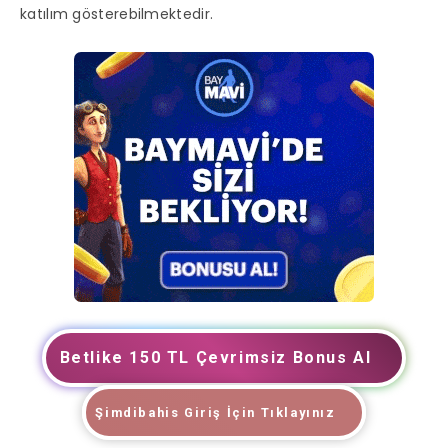
katılım gösterebilmektedir.
Betlike 150 TL Çevrimsiz Bonus Al
Şimdibahis Giriş İçin Tıklayınız