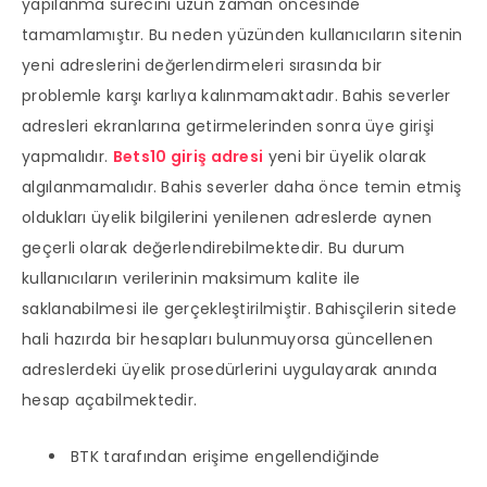
yapılanma sürecini uzun zaman öncesinde
tamamlamıştır. Bu neden yüzünden kullanıcıların sitenin
yeni adreslerini değerlendirmeleri sırasında bir
problemle karşı karlıya kalınmamaktadır. Bahis severler
adresleri ekranlarına getirmelerinden sonra üye girişi
yapmalıdır.
Bets10 giriş adresi
yeni bir üyelik olarak
algılanmamalıdır. Bahis severler daha önce temin etmiş
oldukları üyelik bilgilerini yenilenen adreslerde aynen
geçerli olarak değerlendirebilmektedir. Bu durum
kullanıcıların verilerinin maksimum kalite ile
saklanabilmesi ile gerçekleştirilmiştir. Bahisçilerin sitede
hali hazırda bir hesapları bulunmuyorsa güncellenen
adreslerdeki üyelik prosedürlerini uygulayarak anında
hesap açabilmektedir.
BTK tarafından erişime engellendiğinde