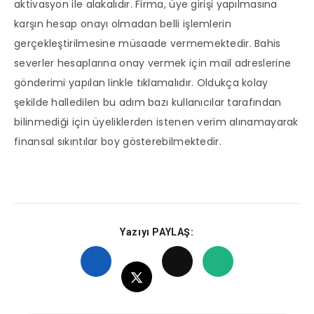
aktivasyon ile alakalıdır. Firma, üye girişi yapılmasına
karşın hesap onayı olmadan belli işlemlerin
gerçekleştirilmesine müsaade vermemektedir. Bahis
severler hesaplarına onay vermek için mail adreslerine
gönderimi yapılan linkle tıklamalıdır. Oldukça kolay
şekilde halledilen bu adım bazı kullanıcılar tarafından
bilinmediği için üyeliklerden istenen verim alınamayarak
finansal sıkıntılar boy gösterebilmektedir.
Yazıyı PAYLAŞ: