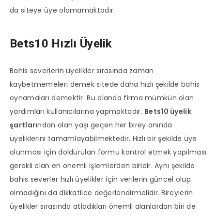
da siteye üye olamamaktadır.
Bets10 Hızlı Üyelik
Bahis severlerin üyelikler sırasında zaman
kaybetmemeleri demek sitede daha hızlı şekilde bahis
oynamaları demektir. Bu alanda firma mümkün olan
yardımları kullanıcılarına yapmaktadır.
Bets10 üyelik
şartları
ndan olan yaşı geçen her birey anında
üyeliklerini tamamlayabilmektedir. Hızlı bir şekilde üye
olunması için doldurulan formu kontrol etmek yapılması
gerekli olan en önemli işlemlerden biridir. Aynı şekilde
bahis severler hızlı üyelikler için verilerin güncel olup
olmadığını da dikkatlice değerlendirmelidir. Bireylerin
üyelikler sırasında atladıkları önemli alanlardan biri de