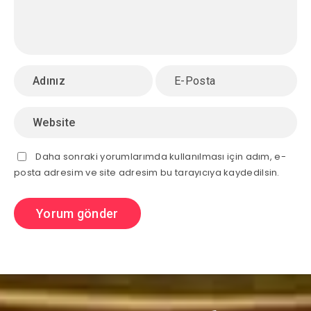
Daha sonraki yorumlarımda kullanılması için adım, e-
posta adresim ve site adresim bu tarayıcıya kaydedilsin.