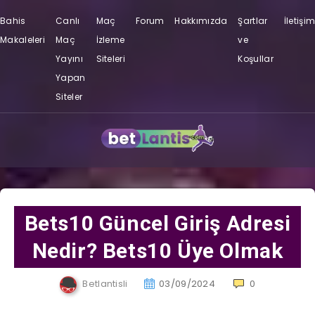
Bahis
Canlı
Maç
Forum
Hakkımızda
Şartlar
İletişi
Makaleleri
Maç
İzleme
ve
Yayını
Siteleri
Koşullar
Yapan
Siteler
Bets10 Güncel Giriş Adresi
Nedir? Bets10 Üye Olmak
Betlantisli
03/09/2024
0