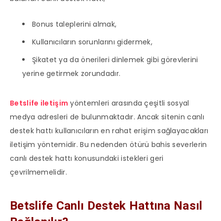
Bonus taleplerini almak,
Kullanıcıların sorunlarını gidermek,
Şikatet ya da önerileri dinlemek gibi görevlerini
yerine getirmek zorundadır.
Betslife iletişim
yöntemleri arasında çeşitli sosyal
medya adresleri de bulunmaktadır. Ancak sitenin canlı
destek hattı kullanıcıların en rahat erişim sağlayacakları
iletişim yöntemidir. Bu nedenden ötürü bahis severlerin
canlı destek hattı konusundaki istekleri geri
çevrilmemelidir.
Betslife Canlı Destek Hattına Nasıl