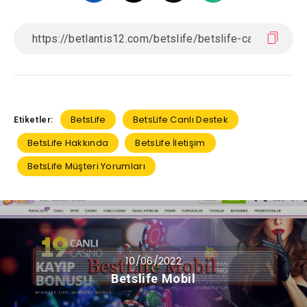
BetsLife
BetsLife Canlı Destek
Etiketler:
BetsLife Hakkında
BetsLife İletişim
BetsLife Müşteri Yorumları
10/06/2022
Betslife Mobil