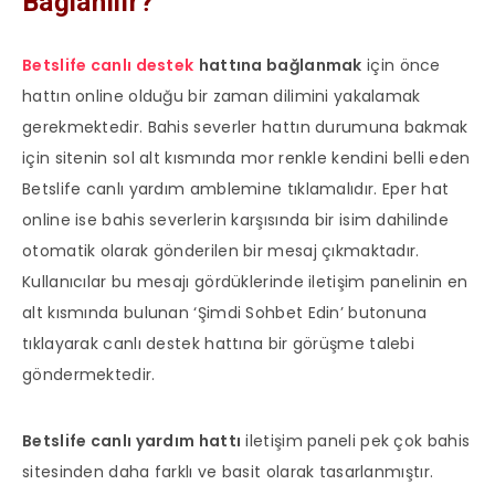
Bağlanılır?
Betslife canlı destek
hattına bağlanmak
için önce
hattın online olduğu bir zaman dilimini yakalamak
gerekmektedir. Bahis severler hattın durumuna bakmak
için sitenin sol alt kısmında mor renkle kendini belli eden
Betslife canlı yardım amblemine tıklamalıdır. Eper hat
online ise bahis severlerin karşısında bir isim dahilinde
otomatik olarak gönderilen bir mesaj çıkmaktadır.
Kullanıcılar bu mesajı gördüklerinde iletişim panelinin en
alt kısmında bulunan ‘Şimdi Sohbet Edin’ butonuna
tıklayarak canlı destek hattına bir görüşme talebi
göndermektedir.
Betslife canlı yardım hattı
iletişim paneli pek çok bahis
sitesinden daha farklı ve basit olarak tasarlanmıştır.