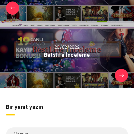
20/02/2022
Betslife İnceleme
Bir yanıt yazın