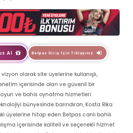
us Al
Betpas Giriş İçin Tıklayınız
vizyon olarak site üyelerine kullanışlı,
enetim içerisinde olan ve güvenli bir
e oyun ve bahis oynatma hizmetleri
eknolojiyi bünyesinde barındıran, Kosta Rika
aki üyelerine hitap eden Betpas canlı bahis
çalışma içerisinde kaliteli ve seçenekli hizmet