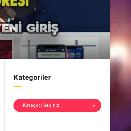
Kategoriler
Kategori Seçiniz