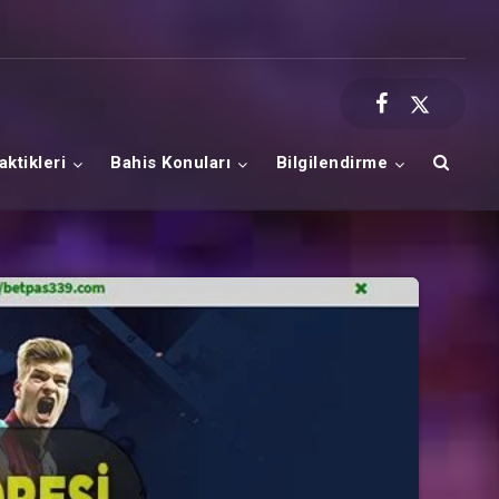
aktikleri
Bahis Konuları
Bilgilendirme