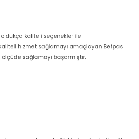
oldukça kaliteli seçenekler ile
na kaliteli hizmet sağlamayı amaçlayan Betpas
k ölçüde sağlamayı başarmıştır.