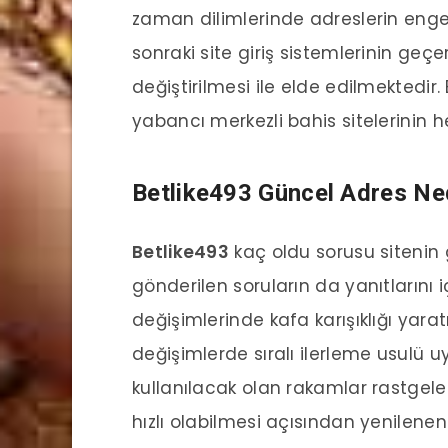
zaman dilimlerinde adreslerin enge
sonraki site giriş sistemlerinin geçe
değiştirilmesi ile elde edilmektedir
yabancı merkezli bahis sitelerinin
Betlike493 Güncel Adres Ne
Betlike493
kaç oldu sorusu sitenin 
gönderilen soruların da yanıtlarını
değişimlerinde kafa karışıklığı ya
değişimlerde sıralı ilerleme usulü
kullanılacak olan rakamlar rastgel
hızlı olabilmesi açısından yenilenen