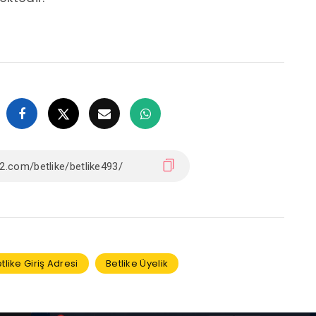
tlike Giriş Adresi
Betlike Üyelik