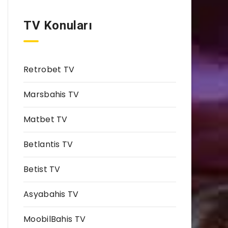
TV Konuları
Retrobet TV
Marsbahis TV
Matbet TV
Betlantis TV
Betist TV
Asyabahis TV
MoobilBahis TV