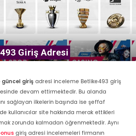
493 Giriş Adresi
 güncel giriş
adresi inceleme Betlike493 giriş
çevesinde devam ettirmektedir. Bu alanda
ı sağlayan ilkelerin başında ise şeffaf
 kullanıcılar site hakkında merak ettikleri
aramak zorunda kalmadan öğrenmektedir. Aynı
bonus
giriş adresi incelemeleri firmanın