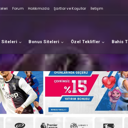
eleri
Forum
Hakkımızda
Şartlar ve Koşullar
İletişim
 Siteleri
Bonus Siteleri
Özel Teklifler
Bahis T