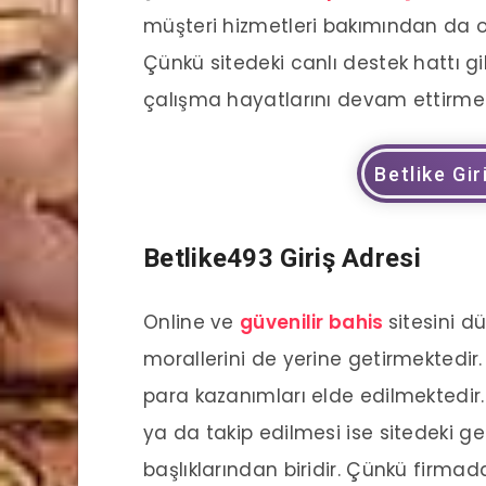
müşteri hizmetleri bakımından da o
Çünkü sitedeki canlı destek hattı g
çalışma hayatlarını devam ettirmek
Betlike Gir
Betlike493 Giriş Adresi
Online ve
güvenilir bahis
sitesini d
morallerini de yerine getirmektedi
para kazanımları elde edilmektedir
ya da takip edilmesi ise sitedeki g
başlıklarından biridir. Çünkü fir