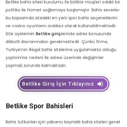
Betlike bahis sitesi kurulumu ile birlikte müşteri odaklı bir
politika ile hizmet sağlamaya başlamıştır. Bahis severler
bu kapsamda sitedeki en yeni spor bahis seçeneklerini
ve casino oyunlarını aralıksız olarak kullanabilmektedir.
Site üyelerinin
Betlike giriş
lerinde adres konusunda
dikkatli davranmaları gerekmektedir. Çünkü firma,
Türkiye’nin illegal bahis sitelerine uygulamakta olduğu
yaptırımlar nedeni ile adresi üzerinde değişimler
yapmak zorunda kalmaktadır.
Betlike Giriş İçin Tıklayınız
Betlike Spor Bahisleri
Bahis tutkunları için yabancı kaynaklı bahis siteleri genel