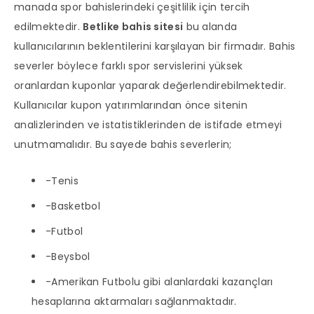
manada spor bahislerindeki çeşitlilik için tercih
edilmektedir.
Betlike bahis sitesi
bu alanda
kullanıcılarının beklentilerini karşılayan bir firmadır. Bahis
severler böylece farklı spor servislerini yüksek
oranlardan kuponlar yaparak değerlendirebilmektedir.
Kullanıcılar kupon yatırımlarından önce sitenin
analizlerinden ve istatistiklerinden de istifade etmeyi
unutmamalıdır. Bu sayede bahis severlerin;
-Tenis
-Basketbol
-Futbol
-Beysbol
-Amerikan Futbolu gibi alanlardaki kazançları
hesaplarına aktarmaları sağlanmaktadır.