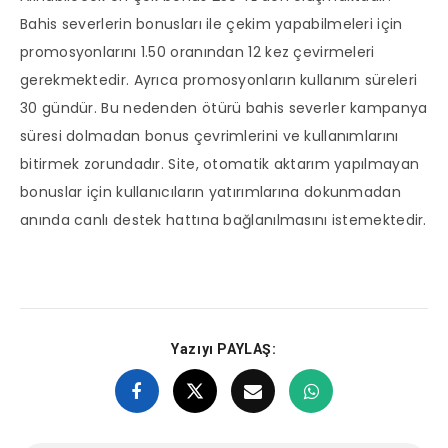
Bahis severlerin bonusları ile çekim yapabilmeleri için
promosyonlarını 1.50 oranından 12 kez çevirmeleri
gerekmektedir. Ayrıca promosyonların kullanım süreleri
30 gündür. Bu nedenden ötürü bahis severler kampanya
süresi dolmadan bonus çevrimlerini ve kullanımlarını
bitirmek zorundadır. Site, otomatik aktarım yapılmayan
bonuslar için kullanıcıların yatırımlarına dokunmadan
anında canlı destek hattına bağlanılmasını istemektedir.
Yazıyı PAYLAŞ: