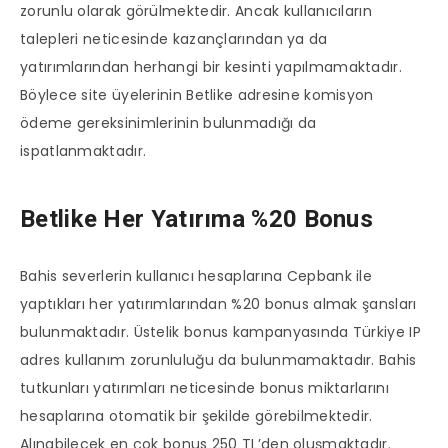
zorunlu olarak görülmektedir. Ancak kullanıcıların
talepleri neticesinde kazançlarından ya da
yatırımlarından herhangi bir kesinti yapılmamaktadır.
Böylece site üyelerinin Betlike adresine komisyon
ödeme gereksinimlerinin bulunmadığı da
ispatlanmaktadır.
Betlike Her Yatırıma %20 Bonus
Bahis severlerin kullanıcı hesaplarına Cepbank ile
yaptıkları her yatırımlarından %20 bonus almak şansları
bulunmaktadır. Üstelik bonus kampanyasında Türkiye IP
adres kullanım zorunluluğu da bulunmamaktadır. Bahis
tutkunları yatırımları neticesinde bonus miktarlarını
hesaplarına otomatik bir şekilde görebilmektedir.
Alınabilecek en çok bonus 250 TL’den oluşmaktadır.