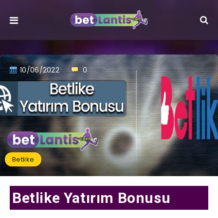
10/06/2022
0
Betlike
Betlike Yatırım Bonusu