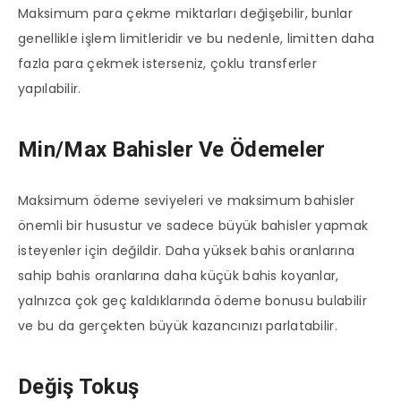
Maksimum para çekme miktarları değişebilir, bunlar
genellikle işlem limitleridir ve bu nedenle, limitten daha
fazla para çekmek isterseniz, çoklu transferler
yapılabilir.
Min/Max Bahisler Ve Ödemeler
Maksimum ödeme seviyeleri ve maksimum bahisler
önemli bir husustur ve sadece büyük bahisler yapmak
isteyenler için değildir. Daha yüksek bahis oranlarına
sahip bahis oranlarına daha küçük bahis koyanlar,
yalnızca çok geç kaldıklarında ödeme bonusu bulabilir
ve bu da gerçekten büyük kazancınızı parlatabilir.
Değiş Tokuş