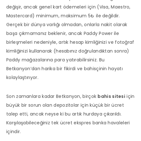
değişir, ancak genel kart ödemeleri için (Visa, Maestro,
Mastercard) minimum, maksimum 5₺ ile değildir.
Gerçek bir dünya varlığı olmadan, onlarla nakit olarak
başa çıkmamanız beklenir, ancak Paddy Power ile
birleşmeleri nedeniyle, artık hesap kimliğinizi ve fotoğraf
kimliğinizi kullanarak (hesabınız doğrulandıktan sonra)
Paddy mağazalarına para yatırabilirsiniz. Bu
Betkanyon’dan harika bir fikirdi ve bahisçinin hayatı
kolaylaştırıyor.
Son zamanlara kadar Betkanyon, birçok
bahis sitesi
için
büyük bir sorun olan depozitolar için küçük bir ücret
talep etti, ancak neyse ki bu artık hurdaya çıkarıldı.
Karşılaşabileceğiniz tek ücret ekspres banka havaleleri
içindir.