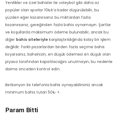
Yenilikler ve özel bahisler ile voleybol gibi daha az
popüler olan sporlar 10₺k’a kadar düşürülebilir, bu
yüzden eğer kazanırsanız bu miktardan fazla
kazanırsanız, gereğinden fazla bahis oynamayın. Şartlar
ve koşullarda maksimum ödeme bulunabilir, ancak bu
diğer
bahis siteleriyle
karşılaştırıldığında kolay bir işlem
değildir. Farklı pazarlardan birden fazla seçime bahis
koyarsanız, bahsinizin, en düşük ödemesi en düşük olan
piyasa tarafından kapatılacağını unutmayın, bu nedenle
daima önceden kontrol edin.
Betkanyon ile telefonla bahis oynayabilirsiniz ancak
minimum bahis tutarı 50₺ +.
Param Bitti