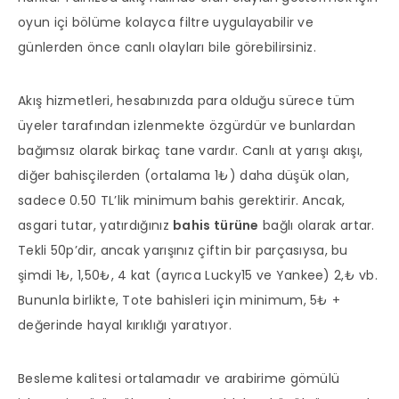
oyun içi bölüme kolayca filtre uygulayabilir ve
günlerden önce canlı olayları bile görebilirsiniz.
Akış hizmetleri, hesabınızda para olduğu sürece tüm
üyeler tarafından izlenmekte özgürdür ve bunlardan
bağımsız olarak birkaç tane vardır. Canlı at yarışı akışı,
diğer bahisçilerden (ortalama 1₺) daha düşük olan,
sadece 0.50 TL’lik minimum bahis gerektirir. Ancak,
asgari tutar, yatırdığınız
bahis türüne
bağlı olarak artar.
Tekli 50p’dir, ancak yarışınız çiftin bir parçasıysa, bu
şimdi 1₺, 1,50₺, 4 kat (ayrıca Lucky15 ve Yankee) 2,₺ vb.
Bununla birlikte, Tote bahisleri için minimum, 5₺ +
değerinde hayal kırıklığı yaratıyor.
Besleme kalitesi ortalamadır ve arabirime gömülü