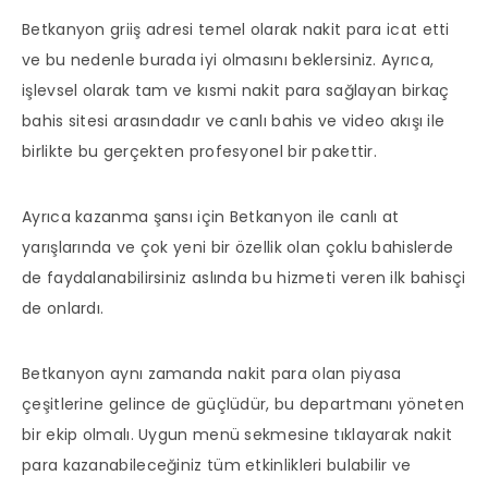
Betkanyon griiş adresi temel olarak nakit para icat etti
ve bu nedenle burada iyi olmasını beklersiniz. Ayrıca,
işlevsel olarak tam ve kısmi nakit para sağlayan birkaç
bahis sitesi arasındadır ve canlı bahis ve video akışı ile
birlikte bu gerçekten profesyonel bir pakettir.
Ayrıca kazanma şansı için Betkanyon ile canlı at
yarışlarında ve çok yeni bir özellik olan çoklu bahislerde
de faydalanabilirsiniz aslında bu hizmeti veren ilk bahisçi
de onlardı.
Betkanyon aynı zamanda nakit para olan piyasa
çeşitlerine gelince de güçlüdür, bu departmanı yöneten
bir ekip olmalı. Uygun menü sekmesine tıklayarak nakit
para kazanabileceğiniz tüm etkinlikleri bulabilir ve