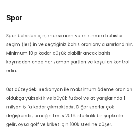
Spor
Spor bahisleri için, maksimum ve minimum bahisler
seçim (ler) in ve seçtiğiniz bahis oranlarıyla sınırlandırılır.
Minimum 10 p kadar düşük olabilir ancak bahis
koymadan önce her zaman şartları ve koşulları kontrol
edin.
Üst düzeydeki Betkanyon ile maksimum ödeme oranları
oldukça yüksektir ve büyük futbol ve at yarışlarında 1
milyon ₺ ‘a kadar çıkmaktadır. Diğer sporlar çok
değişkendir, örneğin tenis 200k sterlinlik bir şapka ile
gelir, oysa golf ve kriket için 100k sterline düşer.