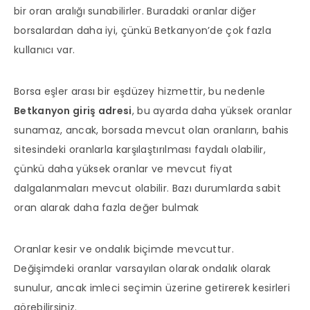
bir oran aralığı sunabilirler. Buradaki oranlar diğer
borsalardan daha iyi, çünkü Betkanyon’de çok fazla
kullanıcı var.
Borsa eşler arası bir eşdüzey hizmettir, bu nedenle
Betkanyon giriş adresi
, bu ayarda daha yüksek oranlar
sunamaz, ancak, borsada mevcut olan oranların, bahis
sitesindeki oranlarla karşılaştırılması faydalı olabilir,
çünkü daha yüksek oranlar ve mevcut fiyat
dalgalanmaları mevcut olabilir. Bazı durumlarda sabit
oran alarak daha fazla değer bulmak
Oranlar kesir ve ondalık biçimde mevcuttur.
Değişimdeki oranlar varsayılan olarak ondalık olarak
sunulur, ancak imleci seçimin üzerine getirerek kesirleri
görebilirsiniz.