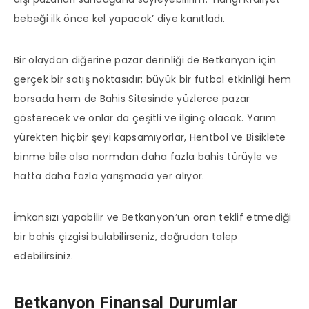
bebeği ilk önce kel yapacak’ diye kanıtladı.
Bir olaydan diğerine pazar derinliği de Betkanyon için
gerçek bir satış noktasıdır; büyük bir futbol etkinliği hem
borsada hem de Bahis Sitesinde yüzlerce pazar
gösterecek ve onlar da çeşitli ve ilginç olacak. Yarım
yürekten hiçbir şeyi kapsamıyorlar, Hentbol ve Bisiklete
binme bile olsa normdan daha fazla bahis türüyle ve
hatta daha fazla yarışmada yer alıyor.
İmkansızı yapabilir ve Betkanyon’un oran teklif etmediği
bir bahis çizgisi bulabilirseniz, doğrudan talep
edebilirsiniz.
Betkanyon Finansal Durumlar