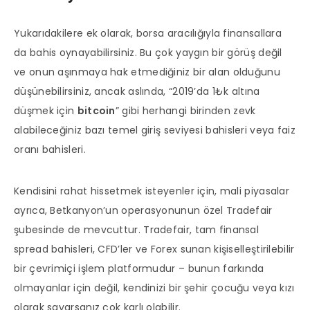
Yukarıdakilere ek olarak, borsa aracılığıyla finansallara
da bahis oynayabilirsiniz. Bu çok yaygın bir görüş değil
ve onun aşınmaya hak etmediğiniz bir alan olduğunu
düşünebilirsiniz, ancak aslında, “2019’da 1₺k altına
düşmek için
bitcoin
” gibi herhangi birinden zevk
alabileceğiniz bazı temel giriş seviyesi bahisleri veya faiz
oranı bahisleri.
Kendisini rahat hissetmek isteyenler için, mali piyasalar
ayrıca, Betkanyon’un operasyonunun özel Tradefair
şubesinde de mevcuttur. Tradefair, tam finansal
spread bahisleri, CFD’ler ve Forex sunan kişiselleştirilebilir
bir çevrimiçi işlem platformudur – bunun farkında
olmayanlar için değil, kendinizi bir şehir çocuğu veya kızı
olarak sayarsanız çok karlı olabilir.