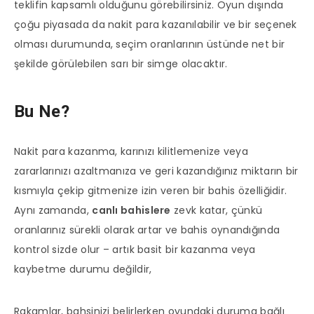
teklifin kapsamlı olduğunu görebilirsiniz. Oyun dışında
çoğu piyasada da nakit para kazanılabilir ve bir seçenek
olması durumunda, seçim oranlarının üstünde net bir
şekilde görülebilen sarı bir simge olacaktır.
Bu Ne?
Nakit para kazanma, karınızı kilitlemenize veya
zararlarınızı azaltmanıza ve geri kazandığınız miktarın bir
kısmıyla çekip gitmenize izin veren bir bahis özelliğidir.
Aynı zamanda,
canlı bahislere
zevk katar, çünkü
oranlarınız sürekli olarak artar ve bahis oynandığında
kontrol sizde olur – artık basit bir kazanma veya
kaybetme durumu değildir,
Rakamlar, bahsinizi belirlerken oyundaki duruma bağlı