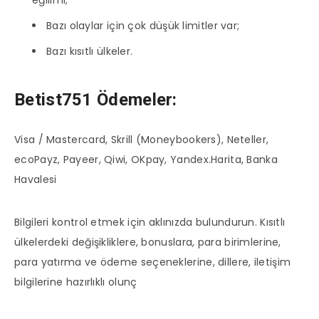
Bazı olaylar için çok düşük limitler var;
Bazı kısıtlı ülkeler.
Betist751 Ödemeler:
Visa / Mastercard, Skrill (Moneybookers), Neteller,
ecoPayz, Payeer, Qiwi, OKpay, Yandex.Harita, Banka
Havalesi
Bilgileri kontrol etmek için aklınızda bulundurun. Kısıtlı
ülkelerdeki değişikliklere, bonuslara, para birimlerine,
para yatırma ve ödeme seçeneklerine, dillere, iletişim
bilgilerine hazırlıklı olunç