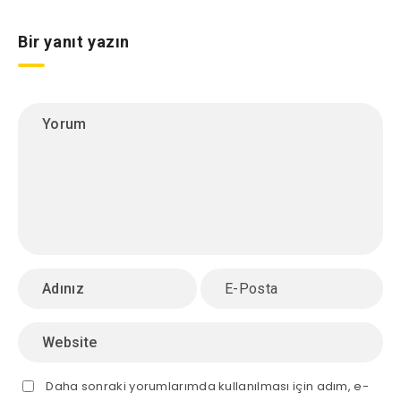
Bir yanıt yazın
Daha sonraki yorumlarımda kullanılması için adım, e-