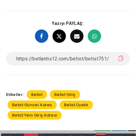
Yazıyı PAYLAŞ:
Betist
Betist Giriş
Etiketler:
Betist Güncel Adres
Betist Üyelik
Betist Yeni Giriş Adresi