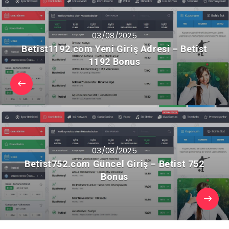
03/08/2025
Betist1192.com Yeni Giriş Adresi – Betist
1192 Bonus
03/08/2025
Betist752.com Güncel Giriş – Betist 752
Bonus