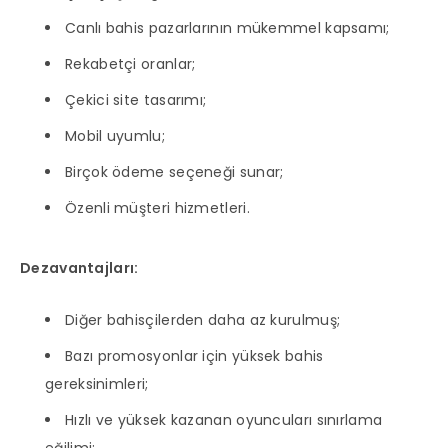
Canlı bahis pazarlarının mükemmel kapsamı;
Rekabetçi oranlar;
Çekici site tasarımı;
Mobil uyumlu;
Birçok ödeme seçeneği sunar;
Özenli müşteri hizmetleri.
Dezavantajları:
Diğer bahisçilerden daha az kurulmuş;
Bazı promosyonlar için yüksek bahis
gereksinimleri;
Hızlı ve yüksek kazanan oyuncuları sınırlama
eğilimi;