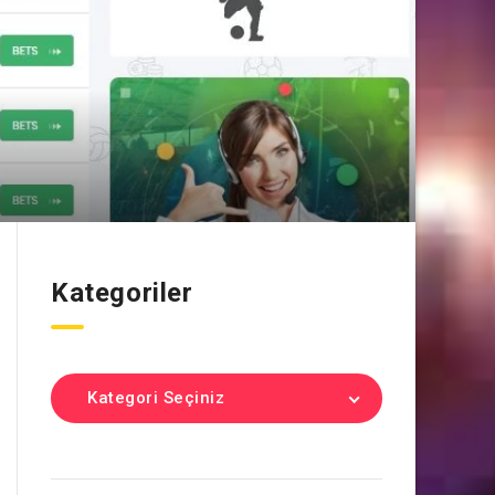
Kategoriler
Kategori Seçiniz