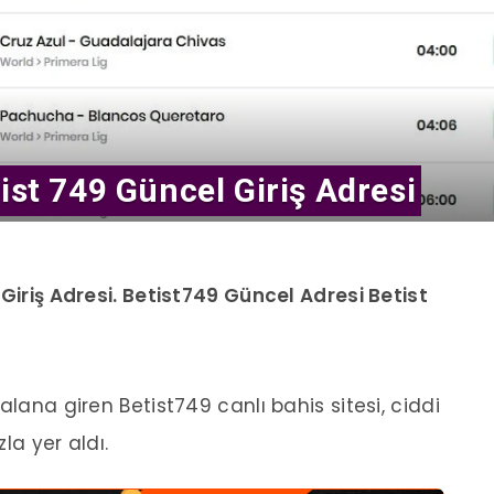
ist 749 Güncel Giriş Adresi
 Giriş Adresi. Betist749 Güncel Adresi Betist
alana giren Betist749 canlı bahis sitesi, ciddi
zla yer aldı.