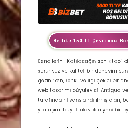
Betlike 150 TL Çevrimsiz Bo
Kendilerini “Katılacağın son kitap” 
sorunsuz ve kaliteli bir deneyim su
gezinirken, renkli ve ilgi çekici bir 
web tasarımı büyüleyici. Antigua
tarafından lisanslandırılmış olan, b
yaklaşımı büyük olasılıkla yeni bir