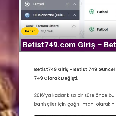
Betist
Betist749.com Giriş – Bet
Betist749 Giriş – Betist 749 Güncel
749 Olarak Değişti.
2016’ya kadar kısa bir süre önce bu 
bahisçiler için çağrı limanı olarak hı