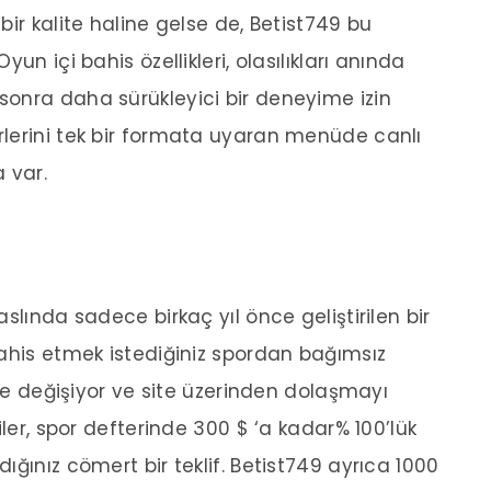
ir kalite haline gelse de, Betist749 bu
un içi bahis özellikleri, olasılıkları anında
onra daha sürükleyici bir deneyime izin
lerini tek bir formata uyaran menüde canlı
 var.
slında sadece birkaç yıl önce geliştirilen bir
Bahis etmek istediğiniz spordan bağımsız
lde değişiyor ve site üzerinden dolaşmayı
iler, spor defterinde 300 $ ‘a kadar% 100’lük
ğınız cömert bir teklif. Betist749 ayrıca 1000