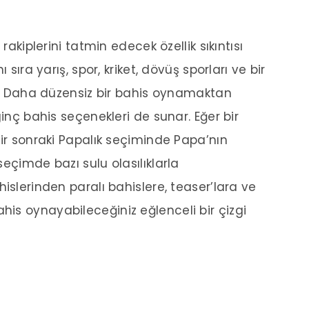
rakiplerini tatmin edecek özellik sıkıntısı
 sıra yarış, spor, kriket, dövüş sporları ve bir
or. Daha düzensiz bir bahis oynamaktan
ginç bahis seçenekleri de sunar. Eğer bir
bir sonraki Papalık seçiminde Papa’nın
eçimde bazı sulu olasılıklarla
islerinden paralı bahislere, teaser’lara ve
his oynayabileceğiniz eğlenceli bir çizgi