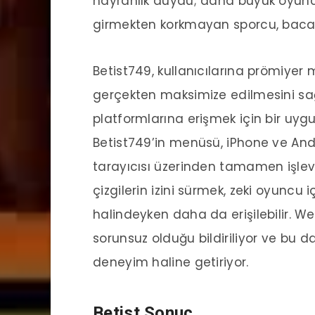
hayranlık duydu; daha büyük oyuncul
girmekten korkmayan sporcu, bacakl
Betist749, kullanıcılarına prömiyer
gerçekten maksimize edilmesini sağl
platformlarına erişmek için bir uygu
Betist749’in menüsü, iPhone ve Andr
tarayıcısı üzerinden tamamen işlev
çizgilerin izini sürmek, zeki oyuncu 
halindeyken daha da erişilebilir. W
sorunsuz olduğu bildiriliyor ve bu da
deneyim haline getiriyor.
Betist Sonuç