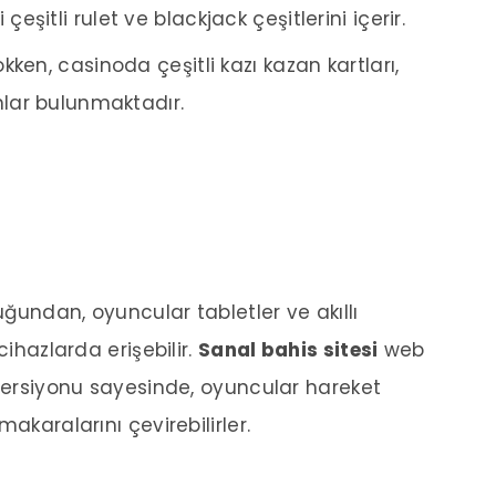
şitli rulet ve blackjack çeşitlerini içerir.
kken, casinoda çeşitli kazı kazan kartları,
nlar bulunmaktadır.
ğundan, oyuncular tabletler ve akıllı
cihazlarda erişebilir.
Sanal bahis sitesi
web
 versiyonu sayesinde, oyuncular hareket
akaralarını çevirebilirler.