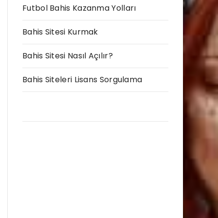
Futbol Bahis Kazanma Yolları
Bahis Sitesi Kurmak
Bahis Sitesi Nasıl Açılır?
Bahis Siteleri Lisans Sorgulama