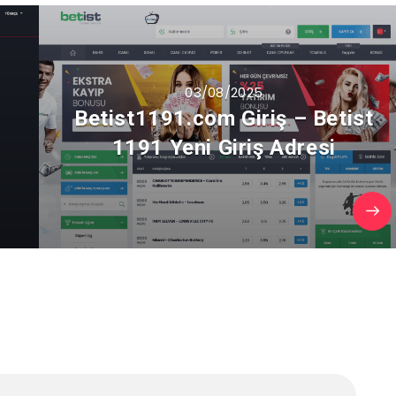
03/08/2025
Betist1191.com Giriş – Betist
1191 Yeni Giriş Adresi