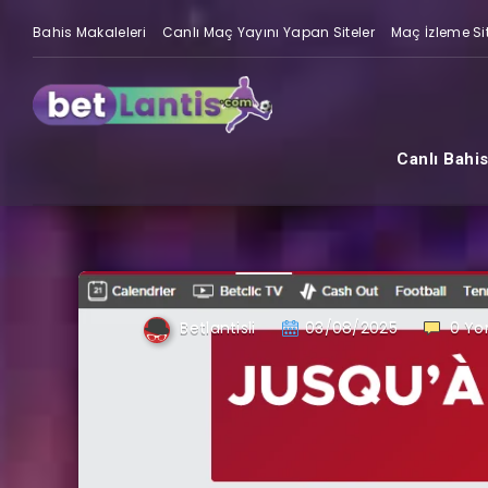
Bahis Makaleleri
Canlı Maç Yayını Yapan Siteler
Maç İzleme Sit
Canlı Bahis
Betlantisli
03/08/2025
0
Yo