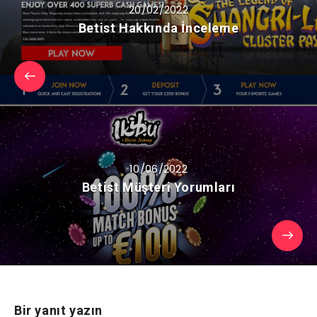
20/02/2022
Betist Hakkında İnceleme
10/06/2022
Betist Müşteri Yorumları
Bir yanıt yazın