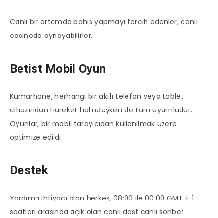
Canlı bir ortamda bahis yapmayı tercih edenler, canlı
casinoda oynayabilirler.
Betist Mobil Oyun
Kumarhane, herhangi bir akıllı telefon veya tablet
cihazından hareket halindeyken de tam uyumludur.
Oyunlar, bir mobil tarayıcıdan kullanılmak üzere
optimize edildi.
Destek
Yardıma ihtiyacı olan herkes, 08:00 ile 00:00 GMT + 1
saatleri arasında açık olan canlı dost canlı sohbet