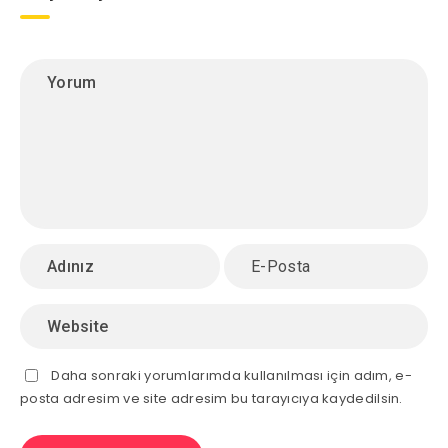
Daha sonraki yorumlarımda kullanılması için adım, e-
posta adresim ve site adresim bu tarayıcıya kaydedilsin.