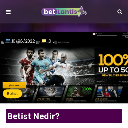
10/06/2022
0
Betist
Betist Nedir?