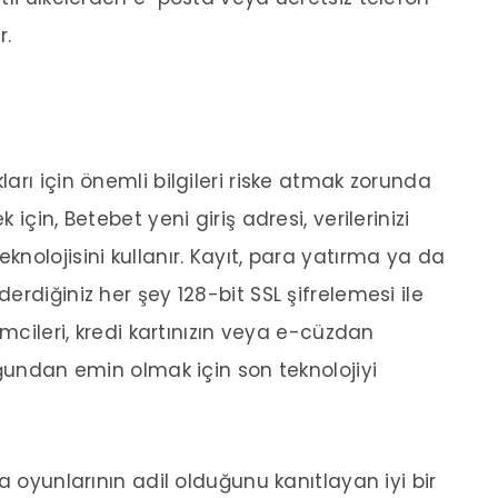
r.
arı için önemli bilgileri riske atmak zorunda
için, Betebet yeni giriş adresi, verilerinizi
nolojisini kullanır. Kayıt, para yatırma ya da
rdiğiniz her şey 128-bit SSL şifrelemesi ile
emcileri, kredi kartınızın veya e-cüzdan
uğundan emin olmak için son teknolojiyi
a oyunlarının adil olduğunu kanıtlayan iyi bir