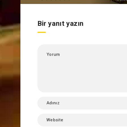
Bir yanıt yazın