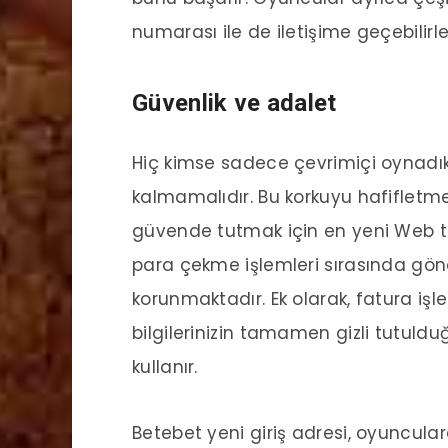
numarası ile de iletişime geçebilirle
Güvenlik ve adalet
Hiç kimse sadece çevrimiçi oynadıkl
kalmamalıdır. Bu korkuyu hafifletmek 
güvende tutmak için en yeni Web tek
para çekme işlemleri sırasında gönde
korunmaktadır. Ek olarak, fatura işl
bilgilerinizin tamamen gizli tutuld
kullanır.
Betebet yeni giriş adresi, oyuncular