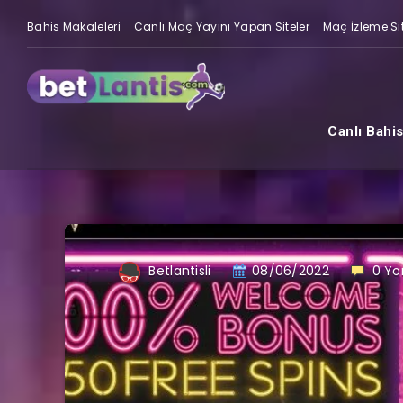
Bahis Makaleleri
Canlı Maç Yayını Yapan Siteler
Maç İzleme Sit
Canlı Bahis
Betlantisli
08/06/2022
0
Yo