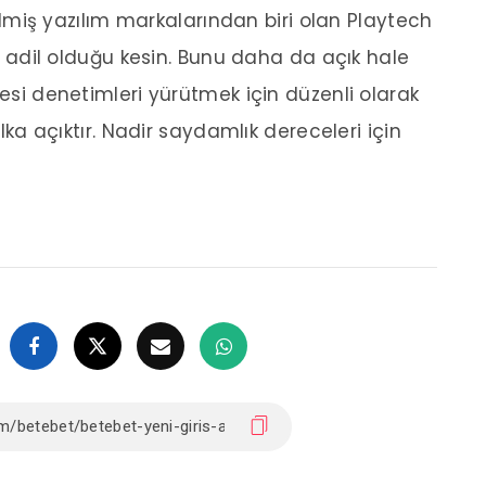
edilmiş yazılım markalarından biri olan Playtech
rın adil olduğu kesin. Bunu daha da açık hale
resi denetimleri yürütmek için düzenli olarak
alka açıktır. Nadir saydamlık dereceleri için