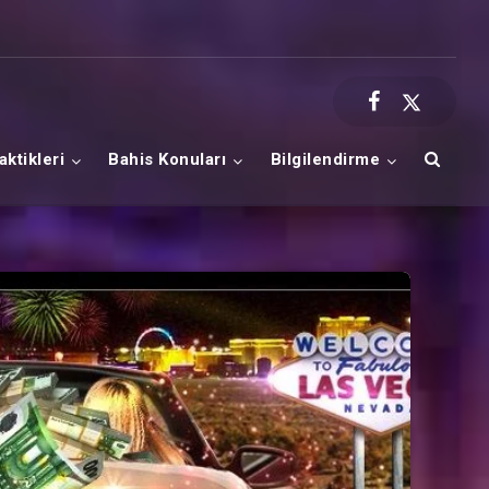
aktikleri
Bahis Konuları
Bilgilendirme