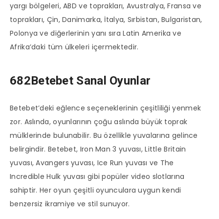
yargı bölgeleri, ABD ve toprakları, Avustralya, Fransa ve
toprakları, Çin, Danimarka, İtalya, Sırbistan, Bulgaristan,
Polonya ve diğerlerinin yanı sıra Latin Amerika ve
Afrika’daki tüm ülkeleri içermektedir.
682Betebet Sanal Oyunlar
Betebet’deki eğlence seçeneklerinin çeşitliliği yenmek
zor. Aslında, oyunlarının çoğu aslında büyük toprak
mülklerinde bulunabilir. Bu özellikle yuvalarına gelince
belirgindir. Betebet, Iron Man 3 yuvası, Little Britain
yuvası, Avangers yuvası, Ice Run yuvası ve The
Incredible Hulk yuvası gibi popüler video slotlarına
sahiptir. Her oyun çeşitli oyunculara uygun kendi
benzersiz ikramiye ve stil sunuyor.