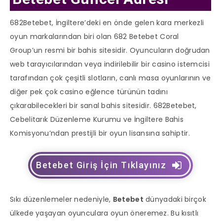
682Betebet, İngiltere’deki en önde gelen kara merkezli
oyun markalarından biri olan 682 Betebet Coral
Group’un resmi bir bahis sitesidir. Oyuncuların doğrudan
web tarayıcılarından veya indirilebilir bir casino istemcisi
tarafından çok çeşitli slotların, canlı masa oyunlarının ve
diğer pek çok casino eğlence türünün tadını
çıkarabilecekleri bir sanal bahis sitesidir. 682Betebet,
Cebelitarık Düzenleme Kurumu ve İngiltere Bahis
Komisyonu’ndan prestijli bir oyun lisansına sahiptir.
Betebet Giriş İçin Tıklayınız
Sıkı düzenlemeler nedeniyle,
Betebet
dünyadaki birçok
ülkede yaşayan oyunculara oyun öneremez. Bu kısıtlı