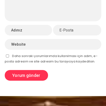
Daha sonraki yorumlarımda kullanılması için adım, e-
posta adresim ve site adresim bu tarayıcıya kaydedilsin.