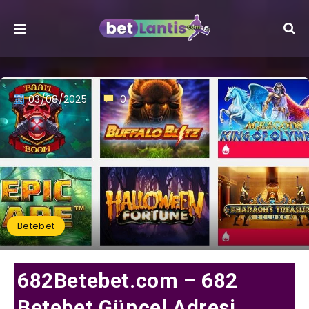
03/08/2025
0
Betebet
682Betebet.com – 682
Betebet Güncel Adresi