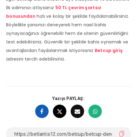
ilk adımınızı attıysanız
50 TL çevrim şartsız
bonusundan
hızlı ve kolay bir şekilde faydalanabilirsiniz.
Böylelikle şansınızı deneyerek hem nasıl bahis
oynayacağınızı öğrenebilir hem de sitenin güvenilirliğini
test edebilirsiniz. Güvenilir bir şekilde bahis oynamak ve
avantajlardan faydalanmak istiyorsanız
Betcup giriş
adresini tercih edebilirsiniz.
Yazıyı PAYLAŞ: