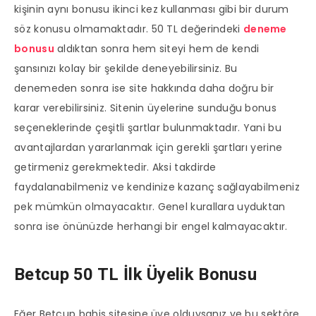
kişinin aynı bonusu ikinci kez kullanması gibi bir durum
söz konusu olmamaktadır. 50 TL değerindeki
deneme
bonusu
aldıktan sonra hem siteyi hem de kendi
şansınızı kolay bir şekilde deneyebilirsiniz. Bu
denemeden sonra ise site hakkında daha doğru bir
karar verebilirsiniz. Sitenin üyelerine sunduğu bonus
seçeneklerinde çeşitli şartlar bulunmaktadır. Yani bu
avantajlardan yararlanmak için gerekli şartları yerine
getirmeniz gerekmektedir. Aksi takdirde
faydalanabilmeniz ve kendinize kazanç sağlayabilmeniz
pek mümkün olmayacaktır. Genel kurallara uyduktan
sonra ise önünüzde herhangi bir engel kalmayacaktır.
Betcup 50 TL İlk Üyelik Bonusu
Eğer Betcup bahis sitesine üye olduysanız ve bu sektöre