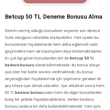
Betcup 50 TL Deneme Bonusu Alma
Sitenin vermiş olduğu bonusların sayısının son derece
fazla olduğunu rahatlıkla söyleyebiliriz. Yani üyeler bu
bonuslardan faydalanarak hem daha eğlenceli vakit
geçirmekte hem de kazançlarını ikiye katlamaktadırlar.
En çok ilgi gören bonuslardan biri de
Betcup
50 TL
bedava bonusu
olarak bilinmektedir. Bu bonus siteye
üye olan her bahis severe verilmektedir. Bu bonus
seçeneğinden faydalanmak için yapmanız gereken ilk
şey siteye üye olmak olacaktır. Üye olduktan sonra hem
50 TL
bedava
bonus
undan hem de diğer bonuslardan
kolay bir şekilde faydalanabilirsiniz. Verilen bedava
bonusu sadece bir defa kullanılabilmektedir. Yani aynı