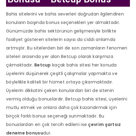
Bahis sitelerini ve bahis severleri doğrudan ilgilendiren
konuların başında bonus seçenekleri yer almaktadır.
Günümüzde bahis sektörünün gelişmesiyle birlikte
faaliyet gösteren sitelerin sayısı da ciddi anlamda
artmıştır. Bu sitelerden biri de son zamanların fenomen
siteleri arasında yer alan Betcup olarak karşımıza
çıkmaktadır.
Betcup
kaçak bahis sitesi her konuda
üyelerini düşünerek çeşitli çalışmalar yapmakta ve
böylelikle kaliteli bir hizmet ortaya çıkarmaktadır.
Üyelerin dikkatini çeken konulardan biri de sitenin
vermiş olduğu bonuslardır. Betcup bahis sitesi, üyelerini
mutlu etmek ve onlara daha çok kazandırmak için
birçok farklı bonus seçeneği sunmaktadır. Bu
bonuslardan en çok tercih edileni ise
çevrim şartsız
deneme bonusu
dur.