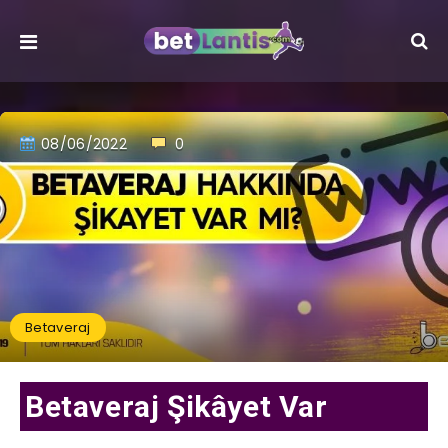
08/06/2022
0
Betaveraj
Betaveraj Şikâyet Var