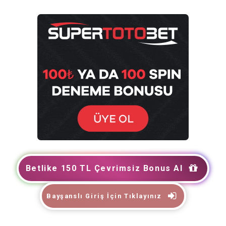
Betlike 150 TL Çevrimsiz Bonus Al
Bayşanslı Giriş İçin Tıklayınız