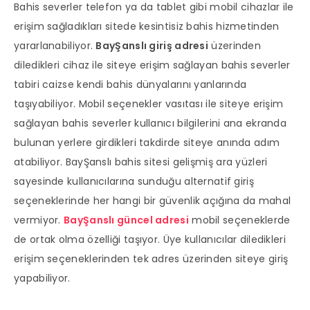
Bahis severler telefon ya da tablet gibi mobil cihazlar ile
erişim sağladıkları sitede kesintisiz bahis hizmetinden
yararlanabiliyor.
BayŞanslı giriş adresi
üzerinden
diledikleri cihaz ile siteye erişim sağlayan bahis severler
tabiri caizse kendi bahis dünyalarını yanlarında
taşıyabiliyor. Mobil seçenekler vasıtası ile siteye erişim
sağlayan bahis severler kullanıcı bilgilerini ana ekranda
bulunan yerlere girdikleri takdirde siteye anında adım
atabiliyor. BayŞanslı bahis sitesi gelişmiş ara yüzleri
sayesinde kullanıcılarına sunduğu alternatif giriş
seçeneklerinde her hangi bir güvenlik açığına da mahal
vermiyor.
BayŞanslı güncel adresi
mobil seçeneklerde
de ortak olma özelliği taşıyor. Üye kullanıcılar diledikleri
erişim seçeneklerinden tek adres üzerinden siteye giriş
yapabiliyor.