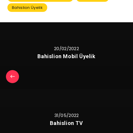
Bahislion Üyelik
20/02/2022
Bahislion Mobil Üyelik
31/05/2022
Bahislion TV