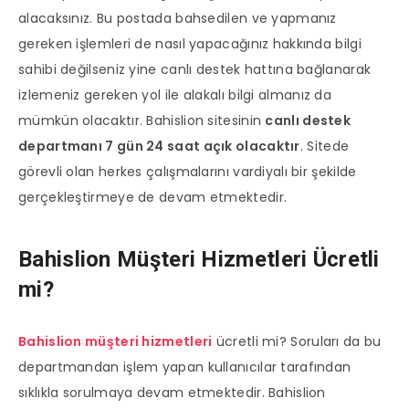
alacaksınız. Bu postada bahsedilen ve yapmanız
gereken işlemleri de nasıl yapacağınız hakkında bilgi
sahibi değilseniz yine canlı destek hattına bağlanarak
izlemeniz gereken yol ile alakalı bilgi almanız da
mümkün olacaktır. Bahislion sitesinin
canlı destek
departmanı 7 gün 24 saat açık olacaktır
. Sitede
görevli olan herkes çalışmalarını vardiyalı bir şekilde
gerçekleştirmeye de devam etmektedir.
Bahislion Müşteri Hizmetleri Ücretli
mi?
Bahislion müşteri hizmetleri
ücretli mi? Soruları da bu
departmandan işlem yapan kullanıcılar tarafından
sıklıkla sorulmaya devam etmektedir. Bahislion