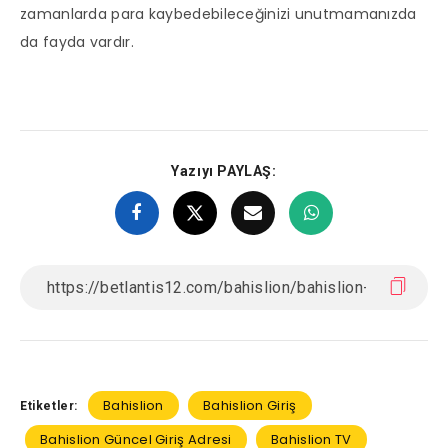
zamanlarda para kaybedebileceğinizi unutmamanızda
da fayda vardır.
Yazıyı PAYLAŞ:
Bahislion
Bahislion Giriş
Etiketler:
Bahislion Güncel Giriş Adresi
Bahislion TV