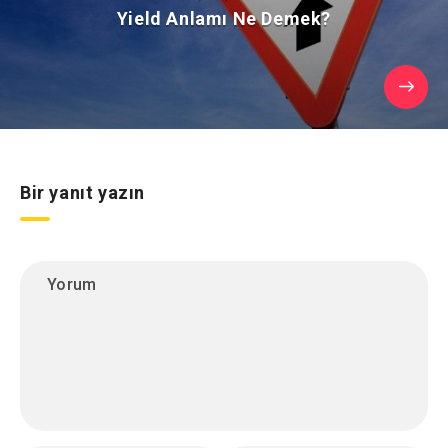
Yield Anlamı Ne Demek?
Bir yanıt yazın