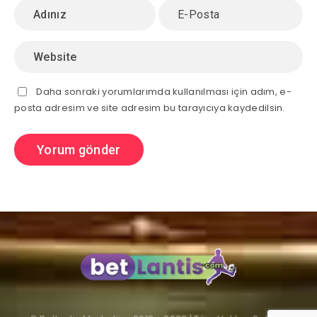
Daha sonraki yorumlarımda kullanılması için adım, e-
posta adresim ve site adresim bu tarayıcıya kaydedilsin.