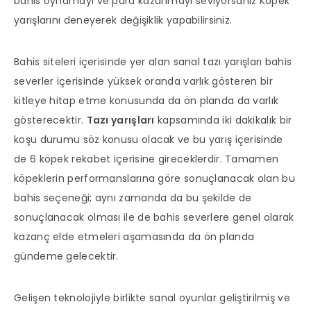
bahis oynamayı ve para kazanmayı seviyorsanız Köpek
yarışlarını deneyerek değişiklik yapabilirsiniz.
Bahis siteleri içerisinde yer alan sanal tazı yarışları bahis
severler içerisinde yüksek oranda varlık gösteren bir
kitleye hitap etme konusunda da ön planda da varlık
gösterecektir.
Tazı yarışları
kapsamında iki dakikalık bir
koşu durumu söz konusu olacak ve bu yarış içerisinde
de 6 köpek rekabet içerisine gireceklerdir. Tamamen
köpeklerin performanslarına göre sonuçlanacak olan bu
bahis seçeneği; aynı zamanda da bu şekilde de
sonuçlanacak olması ile de bahis severlere genel olarak
kazanç elde etmeleri aşamasında da ön planda
gündeme gelecektir.
Gelişen teknolojiyle birlikte sanal oyunlar geliştirilmiş ve