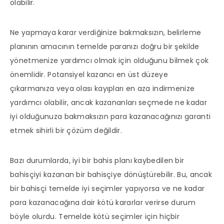
olabilir.
Ne yapmaya karar verdiğinize bakmaksızın, belirleme
planının amacının temelde paranızı doğru bir şekilde
yönetmenize yardımcı olmak için olduğunu bilmek çok
önemlidir. Potansiyel kazancı en üst düzeye
çıkarmanıza veya olası kayıpları en aza indirmenize
yardımcı olabilir, ancak kazananları seçmede ne kadar
iyi olduğunuza bakmaksızın para kazanacağınızı garanti
etmek sihirli bir çözüm değildir.
Bazı durumlarda, iyi bir bahis planı kaybedilen bir
bahisçiyi kazanan bir bahisçiye dönüştürebilir. Bu, ancak
bir bahisçi temelde iyi seçimler yapıyorsa ve ne kadar
para kazanacağına dair kötü kararlar verirse durum
böyle olurdu. Temelde kötü seçimler için hiçbir