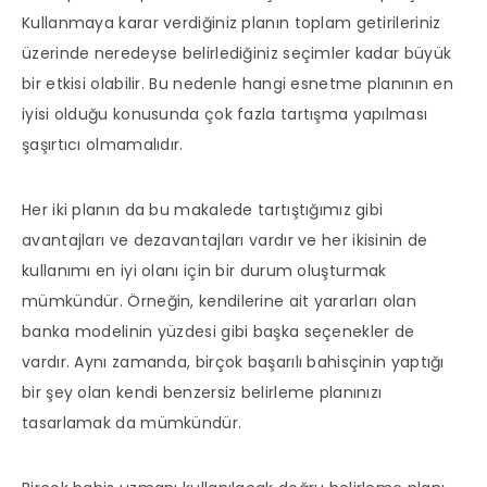
Kullanmaya karar verdiğiniz planın toplam getirileriniz
üzerinde neredeyse belirlediğiniz seçimler kadar büyük
bir etkisi olabilir. Bu nedenle hangi esnetme planının en
iyisi olduğu konusunda çok fazla tartışma yapılması
şaşırtıcı olmamalıdır.
Her iki planın da bu makalede tartıştığımız gibi
avantajları ve dezavantajları vardır ve her ikisinin de
kullanımı en iyi olanı için bir durum oluşturmak
mümkündür. Örneğin, kendilerine ait yararları olan
banka modelinin yüzdesi gibi başka seçenekler de
vardır. Aynı zamanda, birçok başarılı bahisçinin yaptığı
bir şey olan kendi benzersiz belirleme planınızı
tasarlamak da mümkündür.