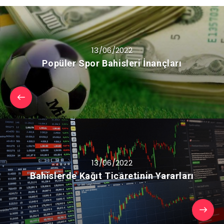
13/06/2022
Popüler Spor Bahisleri İnançları
13/06/2022
Bahislerde Kağıt Ticaretinin Yararları