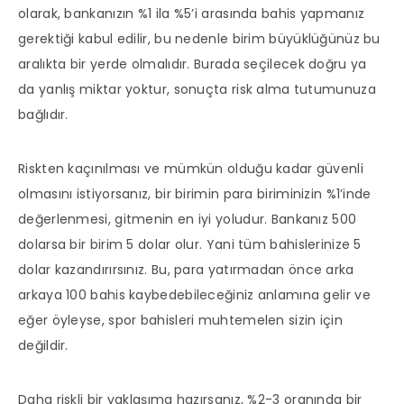
olarak, bankanızın %1 ila %5’i arasında bahis yapmanız
gerektiği kabul edilir, bu nedenle birim büyüklüğünüz bu
aralıkta bir yerde olmalıdır. Burada seçilecek doğru ya
da yanlış miktar yoktur, sonuçta risk alma tutumunuza
bağlıdır.
Riskten kaçınılması ve mümkün olduğu kadar güvenli
olmasını istiyorsanız, bir birimin para biriminizin %1’inde
değerlenmesi, gitmenin en iyi yoludur. Bankanız 500
dolarsa bir birim 5 dolar olur. Yani tüm bahislerinize 5
dolar kazandırırsınız. Bu, para yatırmadan önce arka
arkaya 100 bahis kaybedebileceğiniz anlamına gelir ve
eğer öyleyse, spor bahisleri muhtemelen sizin için
değildir.
Daha riskli bir yaklaşıma hazırsanız, %2-3 oranında bir