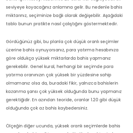
seviyeye koyacağınız anlamına gelir. Bu nedenle bahis
miktarınız, seçiminize bağlı olarak değişebilir. Aşağıdaki
tablo bunun pratikte nasıl çalıştığını göstermektedir.
Gördüğünüz gibi, bu planla çok düşük oranlı seçimler
üzerine bahis oynuyorsanız, para yatırma hesabınıza
göre oldukça yüksek miktarlarda bahis yapmanız
gerekebilir. Genel kural, herhangi bir seçimde para
yatırma oranınızın çok yüksek bir yüzdesine sahip
olmamanız olsa da, buradaki fikir, yalnızca bahislerin
kazanma şansı çok yüksek olduğunda bunu yapmanız
gerektiğidir. En azından teoride, oranlar 1.20 gibi düşük
olduğunda çok az bahis kaybedersiniz.
Ölçeğin diğer ucunda, yüksek oranlı seçimlerde bahis