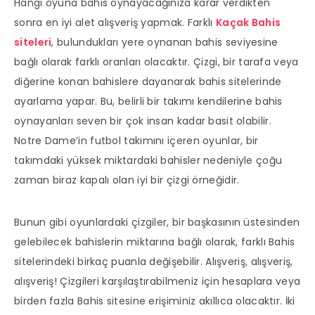
Hangi oyuna bahis oynayacağınıza karar verdikten
sonra en iyi alet alışveriş yapmak. Farklı
Kaçak Bahis
siteleri
, bulundukları yere oynanan bahis seviyesine
bağlı olarak farklı oranları olacaktır. Çizgi, bir tarafa veya
diğerine konan bahislere dayanarak bahis sitelerinde
ayarlama yapar. Bu, belirli bir takımı kendilerine bahis
oynayanları seven bir çok insan kadar basit olabilir.
Notre Dame’in futbol takımını içeren oyunlar, bir
takımdaki yüksek miktardaki bahisler nedeniyle çoğu
zaman biraz kapalı olan iyi bir çizgi örneğidir.
Bunun gibi oyunlardaki çizgiler, bir başkasının üstesinden
gelebilecek bahislerin miktarına bağlı olarak, farklı Bahis
sitelerindeki birkaç puanla değişebilir. Alışveriş, alışveriş,
alışveriş! Çizgileri karşılaştırabilmeniz için hesaplara veya
birden fazla Bahis sitesine erişiminiz akıllıca olacaktır. İki