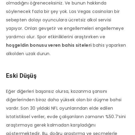
olmadığını öğreneceksiniz. Ve bunun hakkında
söylenecek fazla bir şey yok. Las Vegas casinoları bir
sebepten dolayı oyunculara ücretsiz alkol servisi
yapıyor. Onları gevşetir ve engellemeleri engellemeye
yardımcı olur. Spor etkinliklerini araştırırken ve
hoşgeldin bonusu veren bahis siteleri
bahis yaparken
alkolden uzak durun.
Eski Düşüş
Eğer diğerleri başarısız olursa, kazanma şansını
diğerlerinden biraz daha yüksek olan bir düşme bahsi
vardır. Son 30 yıldaki NFL oyunlarından elde edilen
istatistiksel veriler, evde çalışanların zamanın %50.7’sini
araştırmaya gerek kalmadan karşıladığını
göstermektedir. Bu, doğru araştırma ve seçmelerle