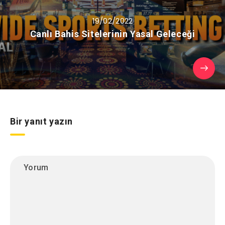
19/02/2022
Canlı Bahis Sitelerinin Yasal Geleceği
Bir yanıt yazın