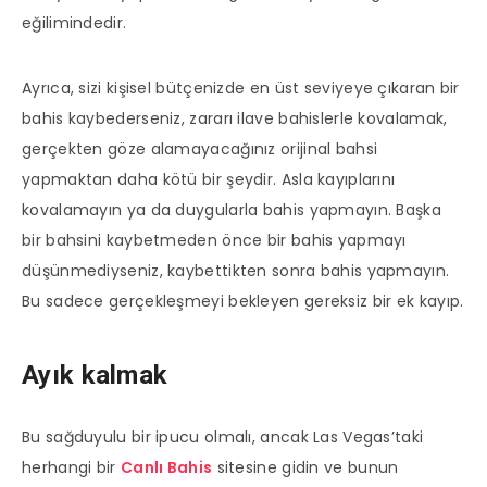
eğilimindedir.
Ayrıca, sizi kişisel bütçenizde en üst seviyeye çıkaran bir
bahis kaybederseniz, zararı ilave bahislerle kovalamak,
gerçekten göze alamayacağınız orijinal bahsi
yapmaktan daha kötü bir şeydir. Asla kayıplarını
kovalamayın ya da duygularla bahis yapmayın. Başka
bir bahsini kaybetmeden önce bir bahis yapmayı
düşünmediyseniz, kaybettikten sonra bahis yapmayın.
Bu sadece gerçekleşmeyi bekleyen gereksiz bir ek kayıp.
Ayık kalmak
Bu sağduyulu bir ipucu olmalı, ancak Las Vegas’taki
herhangi bir
Canlı Bahis
sitesine gidin ve bunun