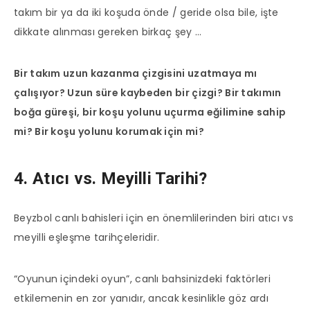
takım bir ya da iki koşuda önde / geride olsa bile, işte
dikkate alınması gereken birkaç şey …
Bir takım uzun kazanma çizgisini uzatmaya mı
çalışıyor? Uzun süre kaybeden bir çizgi? Bir takımın
boğa güreşi, bir koşu yolunu uçurma eğilimine sahip
mi? Bir koşu yolunu korumak için mi?
4. Atıcı vs. Meyilli Tarihi?
Beyzbol canlı bahisleri için en önemlilerinden biri atıcı vs
meyilli eşleşme tarihçeleridir.
“Oyunun içindeki oyun”, canlı bahsinizdeki faktörleri
etkilemenin en zor yanıdır, ancak kesinlikle göz ardı