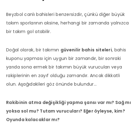
Beyzbol canlı bahisleri benzersizdir, çünkü diğer büyük
takım sporlarının aksine, herhangi bir zamanda yalnızca
bir takım gol atabilir.
Doğal olarak, bir takımın
güvenilir bahis siteleri
, bahis
kuponu yapması için uygun bir zamandır, bir sonraki
yarıda sona ermek bir takımın büyük vurucuları veya
rakiplerinin en zayıf olduğu zamandır. Ancak dikkatli
olun. Aşağıdakileri göz önünde bulundur…
Rakibinin atma değişikliği yapma şansı var mı? Sağ mı
yoksa sol mu? Tutam vurucuları? Eğer öyleyse, kim?
Oyunda kalacaklar mı?