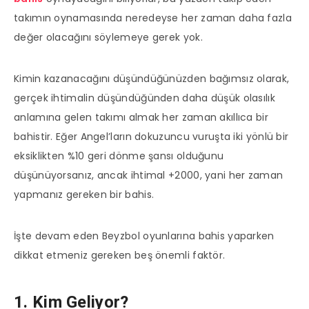
takımın oynamasında neredeyse her zaman daha fazla
değer olacağını söylemeye gerek yok.
Kimin kazanacağını düşündüğünüzden bağımsız olarak,
gerçek ihtimalin düşündüğünden daha düşük olasılık
anlamına gelen takımı almak her zaman akıllıca bir
bahistir. Eğer Angel’ların dokuzuncu vuruşta iki yönlü bir
eksiklikten %10 geri dönme şansı olduğunu
düşünüyorsanız, ancak ihtimal +2000, yani her zaman
yapmanız gereken bir bahis.
İşte devam eden Beyzbol oyunlarına bahis yaparken
dikkat etmeniz gereken beş önemli faktör.
1. Kim Geliyor?