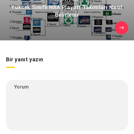
Yüksek Sınıflı NBA Playoff Takımları Nasıl
Belirlenir
Bir yanıt yazın