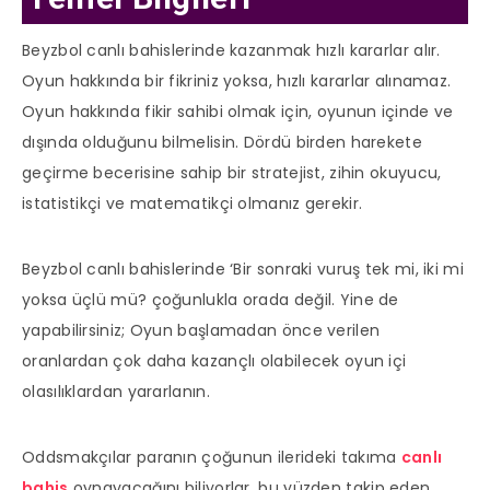
Beyzbol canlı bahislerinde kazanmak hızlı kararlar alır.
Oyun hakkında bir fikriniz yoksa, hızlı kararlar alınamaz.
Oyun hakkında fikir sahibi olmak için, oyunun içinde ve
dışında olduğunu bilmelisin. Dördü birden harekete
geçirme becerisine sahip bir stratejist, zihin okuyucu,
istatistikçi ve matematikçi olmanız gerekir.
Beyzbol canlı bahislerinde ‘Bir sonraki vuruş tek mi, iki mi
yoksa üçlü mü? çoğunlukla orada değil. Yine de
yapabilirsiniz; Oyun başlamadan önce verilen
oranlardan çok daha kazançlı olabilecek oyun içi
olasılıklardan yararlanın.
Oddsmakçılar paranın çoğunun ilerideki takıma
canlı
bahis
oynayacağını biliyorlar, bu yüzden takip eden