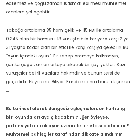
edilemez ve çoğu zaman istismar edilmesi muhtemel
oranlara yol açabilir.
Tabağa ortalama 35 ham çelik ve 115 RBI ile ortalama
0.345 olan bir hamuru, 18 vuruşta bile kariyere karşı 2’ye
31 yaşına kadar olan bir Atıcı ile karşı karşıya gelebilir! Bu
“oyun içindeki oyun”. Bir sebep aramaya kalkmayın,
çünkü çoğu zaman ortaya çıkacak bir şey yoktur. Bazı
vuruşçılar belirli Atıcılara hakimdir ve bunun tersi de
geçerlidir. Neyse ne. Biliyor. Bundan sonra bunu düşünün
….
Bu tarihsel olarak dengesiz eşleşmelerden herhangi
biri oyunda ortaya çıkacak mı? Eğer öyleyse,
potansiyel olarak oyun üzerinde bir etkisi olabilir mi?
Muhtemel bahisçiler tarafından dikkate alındı ​​mı?