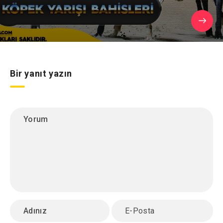
Bir yanıt yazın