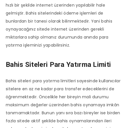
hızlı bir şekilde internet üzerinden yapılabilir hale
gelmiştir. Bahis sitelerindeki ödeme işlemleri de
bunlardan bir tanesi olarak bilinmektedir. Yani bahis
oynayacağınız sitede internet üzerinden gerekli
miktarlara sahip olmanız durumunda anında para
yatırma işleminizi yapabilirsiniz.
Bahis Siteleri Para Yatırma Limiti
Bahis siteleri para yatırma limitleri sayesinde kullanıcılar
sitelere en az ne kadar para transfer edeceklerini de
öğrenmektedir. Öncelikle her bireyin mali durumu
maksimum değerler üzerinden bahis oynamaya imkân
tanımamaktadır. Bunun yanı sıra bazı bireyler ise birden
fazla sitede aktif şekilde bahis oynamalarından ileri