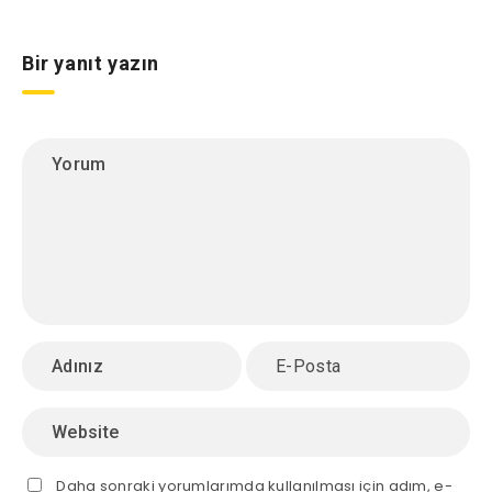
Bir yanıt yazın
Daha sonraki yorumlarımda kullanılması için adım, e-