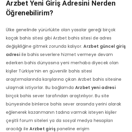
Arzbet Yeni Giriş Adresini Nerden
Öğrenebilirim?
Ülke genelinde yürürlükte olan yasalar gereği birçok
kaçak bahis sitesi gibi Arzbet bahis sitesi de adres
değişikliğine gitmek zorunda kalıyor.
Arzbet güncel giriş
adresi
ile bahis severlere hizmet vermeye devam
ederken bahis dünyasına yeni merhaba diyecek olan
kişiler Türkiye’nin en güvenilir bahis sitesi
araştırmalarında karşılarına çıkan Arzbet bahis sitesine
ulaşmak istiyorlar. Bu bağlamda
Arzbet yeni adresi
birçok bahis sever tarafından araştırılıyor. Bu site
bünyesinde binlerce bahis sever arasında yerini alarak
eğlenerek kazanmanın tadına varmak isteyen kişiler
çeşitli forum siteleri ya da sosyal medya hesapları
aracılığı ile
Arzbet giriş
paneline erişim