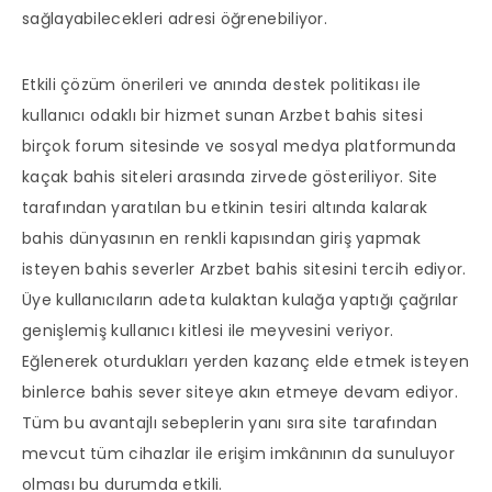
sağlayabilecekleri adresi öğrenebiliyor.
Etkili çözüm önerileri ve anında destek politikası ile
kullanıcı odaklı bir hizmet sunan Arzbet bahis sitesi
birçok forum sitesinde ve sosyal medya platformunda
kaçak bahis siteleri arasında zirvede gösteriliyor. Site
tarafından yaratılan bu etkinin tesiri altında kalarak
bahis dünyasının en renkli kapısından giriş yapmak
isteyen bahis severler Arzbet bahis sitesini tercih ediyor.
Üye kullanıcıların adeta kulaktan kulağa yaptığı çağrılar
genişlemiş kullanıcı kitlesi ile meyvesini veriyor.
Eğlenerek oturdukları yerden kazanç elde etmek isteyen
binlerce bahis sever siteye akın etmeye devam ediyor.
Tüm bu avantajlı sebeplerin yanı sıra site tarafından
mevcut tüm cihazlar ile erişim imkânının da sunuluyor
olması bu durumda etkili.