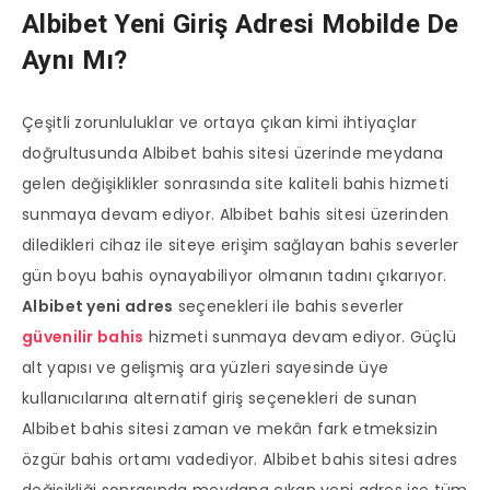
Albibet Yeni Giriş Adresi Mobilde De
Aynı Mı?
Çeşitli zorunluluklar ve ortaya çıkan kimi ihtiyaçlar
doğrultusunda Albibet bahis sitesi üzerinde meydana
gelen değişiklikler sonrasında site kaliteli bahis hizmeti
sunmaya devam ediyor. Albibet bahis sitesi üzerinden
diledikleri cihaz ile siteye erişim sağlayan bahis severler
gün boyu bahis oynayabiliyor olmanın tadını çıkarıyor.
Albibet yeni adres
seçenekleri ile bahis severler
güvenilir bahis
hizmeti sunmaya devam ediyor. Güçlü
alt yapısı ve gelişmiş ara yüzleri sayesinde üye
kullanıcılarına alternatif giriş seçenekleri de sunan
Albibet bahis sitesi zaman ve mekân fark etmeksizin
özgür bahis ortamı vadediyor. Albibet bahis sitesi adres
değişikliği sonrasında meydana çıkan yeni adres ise tüm