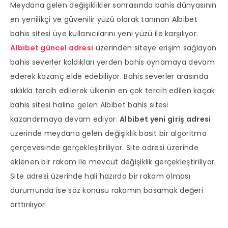
Meydana gelen değişiklikler sonrasında bahis dünyasının
en yenilikçi ve güvenilir yüzü olarak tanınan Albibet
bahis sitesi üye kullanıcılarını yeni yüzü ile karşılıyor.
Albibet güncel adresi
üzerinden siteye erişim sağlayan
bahis severler kaldıkları yerden bahis oynamaya devam
ederek kazanç elde edebiliyor. Bahis severler arasında
sıklıkla tercih edilerek ülkenin en çok tercih edilen kaçak
bahis sitesi haline gelen Albibet bahis sitesi
kazandırmaya devam ediyor.
Albibet yeni giriş adresi
üzerinde meydana gelen değişiklik basit bir algoritma
çerçevesinde gerçekleştiriliyor. Site adresi üzerinde
eklenen bir rakam ile mevcut değişiklik gerçekleştiriliyor.
Site adresi üzerinde hali hazırda bir rakam olması
durumunda ise söz konusu rakamın basamak değeri
arttırılıyor.