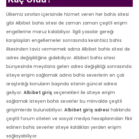
Ülkemiz sınırları içerisinde hizmet veren her bahis sitesi
gibi Albibet bahis sitesi de zaman zaman çeşitli erişim
engellerine maruz kalabiliyor. İlgili yasalar gereği
karşılaşılan engellemeler sonrasında kesintisiz bahis
ilkesinden taviz vermemek adına Albibet bahis sitesi de
adres değişikliğine gidebiliyor. Albibet bahis sitesi
bünyesinde meydana gelen adres değişikliği sonrasında
siteye erişim sağlamak adına bahis severlerin en çok
araştırdığı konuların başında sitenin güncel adresi
geliyor.
Albibet giriş
seçenekleri ile siteye erişim
sağlamak isteyen bahis severler bu minvalde çeşitli
girişimlerde bulunabiliyor.
Albibet giriş adresi
hakkında
çeşitli forum siteleri ve sosyal medya hesaplarından fikir
edinen bahis severler siteye kaldıkları yerden erişim
sağlayabiliyor.